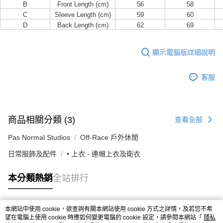
B
Front Length (cm)
56
58
C
Sleeve Length (cm)
59
60
D
Back Length (cm)
62
69
顯示電腦版詳細說明
客服
商品相關分類 (3)
查看全部
Pas Normal Studios
Off-Race 戶外休閒
日常服飾及配件
• 上衣 - 連帽上衣及衛衣
本分類熱銷
全站排行
本網站中使用 cookie，欲查詢有關本網站使用 cookie 方式之詳情，及若您不希
熱門標籤
望在電腦上使用 cookie 時應如何變更電腦的 cookie 設定，請參閱本網站「
隱私