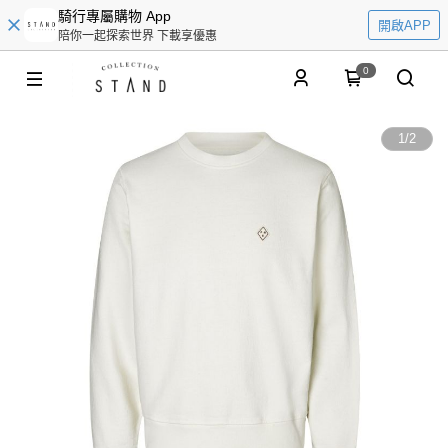
騎行專屬購物 App
開啟APP
陪你一起探索世界 下載享優惠
0
1
/
2