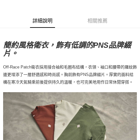
7-11店到店
每筆NT$80，滿NT$10,000(含以上)免運費
詳細說明
相關推薦
付款後7-11取貨
每筆NT$80，滿NT$10,000(含以上)免運費
宅配
簡約風格衛衣，飾有低調的PNS品牌綴
。
片
每筆NT$130，滿NT$10,000(含以上)免運費
Off-Race Patch衛衣採用接合袖和毛圈布結構，衣領、袖口和腰帶的羅紋飾
邊更增添了一層舒適感和時尚感。胸前飾有PNS品牌綴片。厚實的面料結
構在寒冷天氣騎乘前後提供持久的溫暖，也可完美地用作日常休閒穿搭。