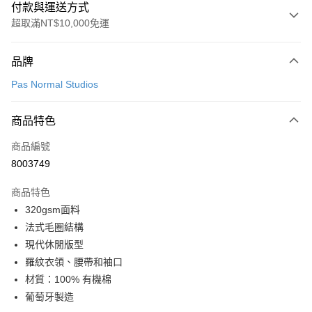
付款與運送方式
超取滿NT$10,000免運
付款方式
品牌
信用卡一次付款
Pas Normal Studios
超商取貨付款
商品特色
LINE Pay
商品編號
Apple Pay
8003749
Google Pay
商品特色
運送方式
320gsm面料
法式毛圈結構
全家店到店
現代休閒版型
每筆NT$80，滿NT$10,000(含以上)免運費
羅紋衣領、腰帶和袖口
付款後全家取貨
材質：100% 有機棉
每筆NT$80，滿NT$10,000(含以上)免運費
葡萄牙製造