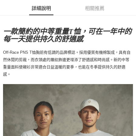
每筆NT$80，滿NT$10,000(含以上)免運費
詳細說明
相關推薦
付款後7-11取貨
每筆NT$80，滿NT$10,000(含以上)免運費
一款簡約的中等重量T恤，可在一年中的
每一天提供持久的舒適感
宅配
每筆NT$130，滿NT$10,000(含以上)免運費
Off-Race PNS T恤胸前有低調的品牌標誌。採用優質有機棉製成，具有自
然休閒的剪裁，而衣領處的羅紋飾邊更增添了舒適感和時尚感。新的中等
重量面料使襯衫非常適合日益溫暖的夏季，也能在冬季提供持久的舒適
感。