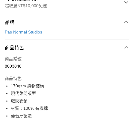
超取滿NT$10,000免運
付款方式
品牌
信用卡一次付款
Pas Normal Studios
超商取貨付款
商品特色
LINE Pay
商品編號
Apple Pay
8003848
Google Pay
商品特色
運送方式
170gsm 織物結構
現代休閒版型
全家店到店
羅紋衣領
每筆NT$80，滿NT$10,000(含以上)免運費
材質：100% 有機棉
付款後全家取貨
葡萄牙製造
每筆NT$80，滿NT$10,000(含以上)免運費
7-11店到店