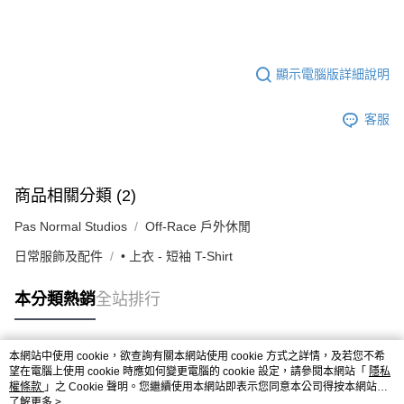
顯示電腦版詳細說明
客服
商品相關分類 (2)
Pas Normal Studios
Off-Race 戶外休閒
日常服飾及配件
• 上衣 - 短袖 T-Shirt
本分類熱銷
全站排行
本網站中使用 cookie，欲查詢有關本網站使用 cookie 方式之詳情，及若您不希
熱門標籤
望在電腦上使用 cookie 時應如何變更電腦的 cookie 設定，請參閱本網站「
隱私
權條款
」之 Cookie 聲明。您繼續使用本網站即表示您同意本公司得按本網站使
用條款之 Cookie 聲明使用 cookie。
了解更多 >