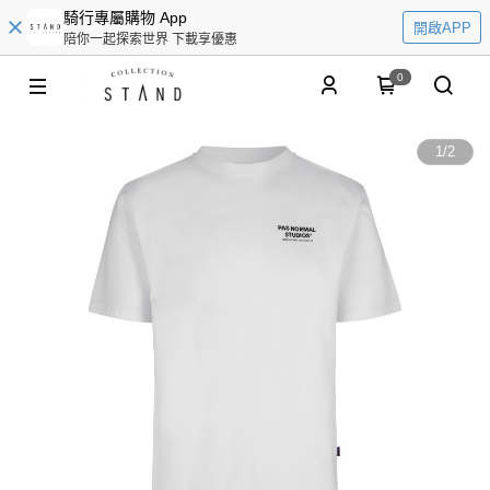
騎行專屬購物 App
開啟APP
陪你一起探索世界 下載享優惠
0
1
/
2