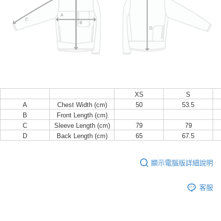
XS
S
A
Chest Width (cm)
50
53.5
B
Front Length (cm)
C
Sleeve Length (cm)
79
79
D
Back Length (cm)
65
67.5
顯示電腦版詳細說明
客服