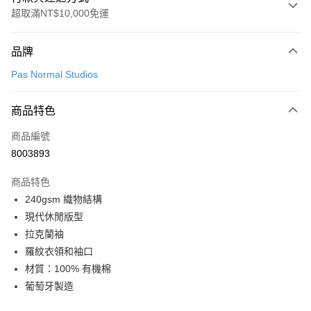
超取滿NT$10,000免運
付款方式
品牌
信用卡一次付款
Pas Normal Studios
超商取貨付款
商品特色
LINE Pay
商品編號
Apple Pay
8003893
Google Pay
商品特色
運送方式
240gsm 織物結構
現代休閒版型
全家店到店
拉克蘭袖
每筆NT$80，滿NT$10,000(含以上)免運費
羅紋衣領和袖口
付款後全家取貨
材質：100% 有機棉
每筆NT$80，滿NT$10,000(含以上)免運費
葡萄牙製造
7-11店到店