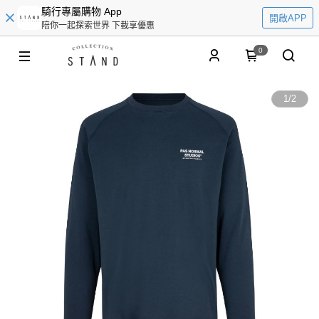
騎行專屬購物 App
開啟APP
陪你一起探索世界 下載享優惠
0
1
/
2