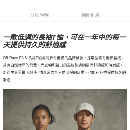
每筆NT$80，滿NT$10,000(含以上)免運費
詳細說明
相關推薦
付款後7-11取貨
每筆NT$80，滿NT$10,000(含以上)免運費
一款低調的長袖T恤，可在一年中的每一
宅配
天提供持久的舒適感
每筆NT$130，滿NT$10,000(含以上)免運費
Off-Race PNS 長袖T恤胸前飾有低調的品牌標誌。採用優質有機棉製成，
具有自然休閒的剪裁，而衣領和袖口的羅紋飾邊則更添舒適感和時尚感。
T恤
非常適合日益溫暖的夏季，也能在冬季提供持久的
新的中等重量面料使
舒適