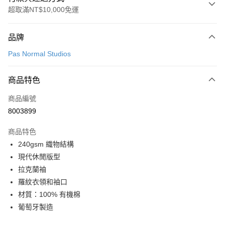
超取滿NT$10,000免運
付款方式
品牌
信用卡一次付款
Pas Normal Studios
超商取貨付款
商品特色
LINE Pay
商品編號
Apple Pay
8003899
Google Pay
商品特色
運送方式
240gsm 織物結構
現代休閒版型
全家店到店
拉克蘭袖
每筆NT$80，滿NT$10,000(含以上)免運費
羅紋衣領和袖口
付款後全家取貨
材質：100% 有機棉
每筆NT$80，滿NT$10,000(含以上)免運費
葡萄牙製造
7-11店到店