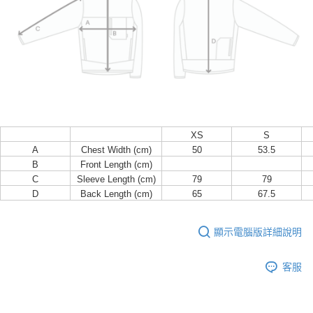
XS
S
A
Chest Width (cm)
50
53.5
B
Front Length (cm)
C
Sleeve Length (cm)
79
79
D
Back Length (cm)
65
67.5
顯示電腦版詳細說明
客服