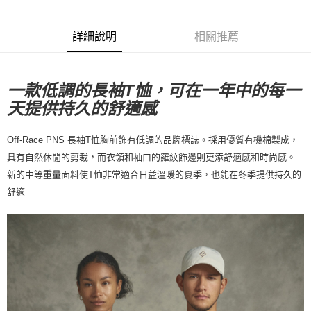
每筆NT$80，滿NT$10,000(含以上)免運費
詳細說明
相關推薦
付款後7-11取貨
每筆NT$80，滿NT$10,000(含以上)免運費
宅配
一款低調的長袖T恤，可在一年中的每一
天提供持久的舒適感
每筆NT$130，滿NT$10,000(含以上)免運費
Off-Race PNS 長袖T恤胸前飾有低調的品牌標誌。採用優質有機棉製成，
具有自然休閒的剪裁，而衣領和袖口的羅紋飾邊則更添舒適感和時尚感。
T恤
非常適合日益溫暖的夏季，也能在冬季提供持久的
新的中等重量面料使
舒適