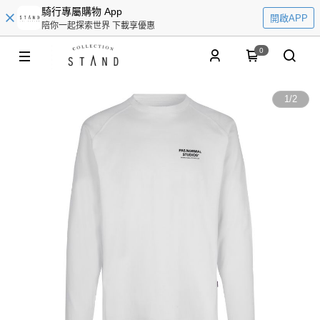
騎行專屬購物 App
開啟APP
陪你一起探索世界 下載享優惠
0
1
/
2