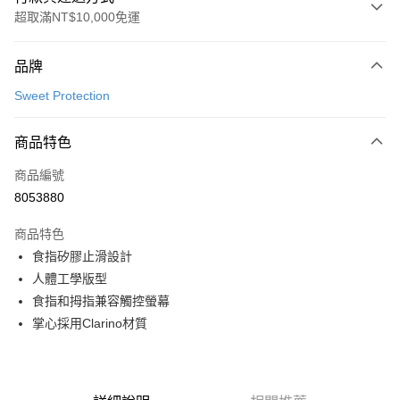
超取滿NT$10,000免運
付款方式
品牌
信用卡一次付款
Sweet Protection
超商取貨付款
商品特色
LINE Pay
商品編號
Apple Pay
8053880
Google Pay
商品特色
運送方式
食指矽膠止滑設計
人體工學版型
全家店到店
食指和拇指兼容觸控螢幕
每筆NT$80，滿NT$10,000(含以上)免運費
掌心採用Clarino材質
付款後全家取貨
每筆NT$80，滿NT$10,000(含以上)免運費
7-11店到店