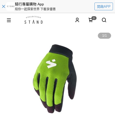
騎行專屬購物 App
開啟APP
陪你一起探索世界 下載享優惠
0
1
/
1