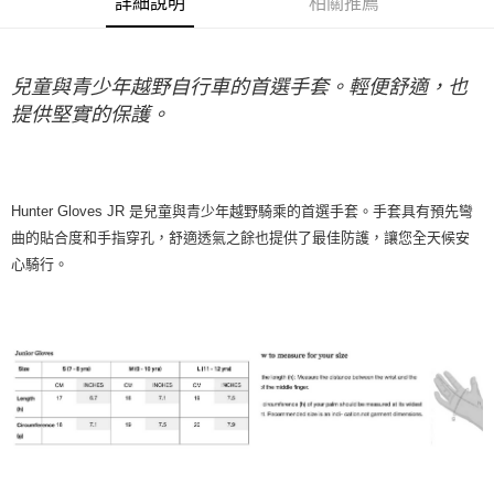
詳細說明
相關推薦
每筆NT$80，滿NT$10,000(含以上)免運費
付款後7-11取貨
兒童與青少年越野自行車的首選手套。輕便舒適，也
每筆NT$80，滿NT$10,000(含以上)免運費
提供堅實的保護。
宅配
每筆NT$130，滿NT$10,000(含以上)免運費
Hunter Gloves JR 是兒童與青少年越野騎乘的首選手套。手套具有預先彎
曲的貼合度和手指穿孔，舒適透氣之餘也提供了最佳防護，讓您全天候安
心騎行。