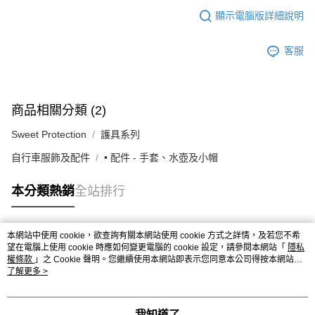
顯示電腦版詳細說明
客服
商品相關分類 (2)
Sweet Protection
護具系列
自行車服飾及配件
• 配件 - 手套、水壺及小帽
本分類熱銷
全站排行
本網站中使用 cookie，欲查詢有關本網站使用 cookie 方式之詳情，及若您不希
熱門標籤
望在電腦上使用 cookie 時應如何變更電腦的 cookie 設定，請參閱本網站「
隱私
權條款
」之 Cookie 聲明。您繼續使用本網站即表示您同意本公司得按本網站使
用條款之 Cookie 聲明使用 cookie。
了解更多 >
我知道了