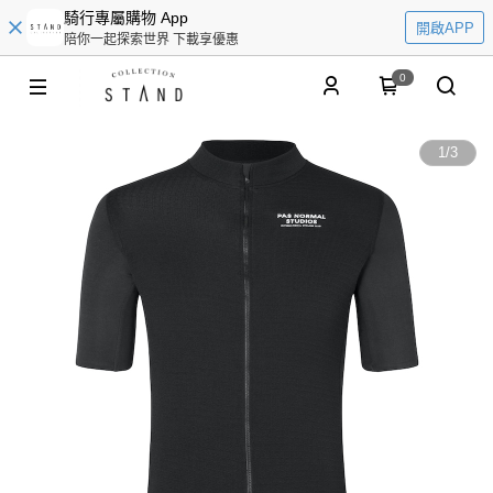
騎行專屬購物 App
開啟APP
陪你一起探索世界 下載享優惠
0
1
/
3