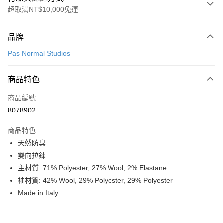
超取滿NT$10,000免運
付款方式
品牌
信用卡一次付款
Pas Normal Studios
超商取貨付款
商品特色
LINE Pay
商品編號
Apple Pay
8078902
Google Pay
商品特色
運送方式
天然防臭
雙向拉鍊
全家店到店
主材質: 71% Polyester, 27% Wool, 2% Elastane
每筆NT$80，滿NT$10,000(含以上)免運費
袖材質: 42% Wool, 29% Polyester, 29% Polyester
付款後全家取貨
Made in Italy
每筆NT$80，滿NT$10,000(含以上)免運費
7-11店到店