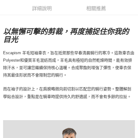
每筆NT$80，滿NT$10,000(含以上)免運費
詳細說明
相關推薦
付款後7-11取貨
每筆NT$80，滿NT$10,000(含以上)免運費
以無懈可擊的剪裁，再度捕捉住你我的
目光
宅配
每筆NT$130，滿NT$10,000(含以上)免運費
Escapism 羊毛短袖車衣，旨在抵禦那些早春清晨騎行的寒冷。這款車衣由
Polyester和優質羊毛混紡而成，羊毛具有極短的自然乾燥時間，能有效排
除汗水，並可讓您繼續保持核心溫暖。合成聚酯則增強了彈性，使車衣保
持其最佳形狀而不會限制您的騎行。
而在袖子的設計上，在肩膀略微向前切割以匹配您的騎行姿勢。整體解剖
學貼合設計，重點是在騎車時提供持久的舒適感，而不會有多餘的拉扯。