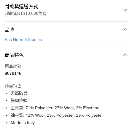
付款與運送方式
超取滿NT$10,000免運
付款方式
品牌
信用卡一次付款
Pas Normal Studios
超商取貨付款
商品特色
LINE Pay
商品編號
Apple Pay
8079146
Google Pay
商品特色
運送方式
天然防臭
雙向拉鍊
全家店到店
主材質: 71% Polyester, 27% Wool, 2% Elastane
每筆NT$80，滿NT$10,000(含以上)免運費
袖材質: 42% Wool, 29% Polyester, 29% Polyester
付款後全家取貨
Made in Italy
每筆NT$80，滿NT$10,000(含以上)免運費