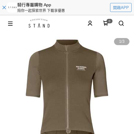
騎行專屬購物 App
開啟APP
陪你一起探索世界 下載享優惠
0
1
/
3