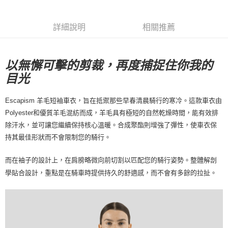
7-11店到店
每筆NT$80，滿NT$10,000(含以上)免運費
詳細說明
相關推薦
付款後7-11取貨
每筆NT$80，滿NT$10,000(含以上)免運費
以無懈可擊的剪裁，再度捕捉住你我的
目光
宅配
每筆NT$130，滿NT$10,000(含以上)免運費
Escapism 羊毛短袖車衣，旨在抵禦那些早春清晨騎行的寒冷。這款車衣由
Polyester和優質羊毛混紡而成，羊毛具有極短的自然乾燥時間，能有效排
除汗水，並可讓您繼續保持核心溫暖。合成聚酯則增強了彈性，使車衣保
持其最佳形狀而不會限制您的騎行。
而在袖子的設計上，在肩膀略微向前切割以匹配您的騎行姿勢。整體解剖
學貼合設計，重點是在騎車時提供持久的舒適感，而不會有多餘的拉扯。