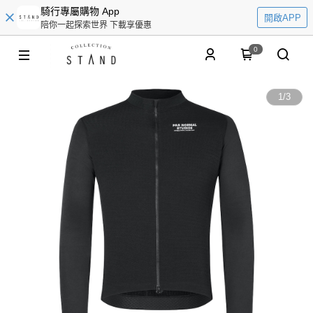
騎行專屬購物 App
開啟APP
陪你一起探索世界 下載享優惠
0
1
/
3