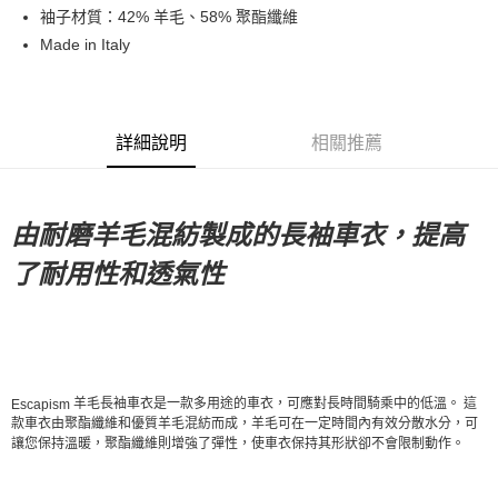
袖子材質：42% 羊毛、58% 聚酯纖維
7-11店到店
Made in Italy
每筆NT$80，滿NT$10,000(含以上)免運費
付款後7-11取貨
每筆NT$80，滿NT$10,000(含以上)免運費
詳細說明
相關推薦
宅配
每筆NT$130，滿NT$10,000(含以上)免運費
由耐磨羊毛混紡製成的長袖車衣，提高
了耐用性和透氣性
羊毛長袖車衣是一款多用途的車衣，可應對長時間騎乘中的低溫。
這
Escapism
款車衣由聚酯纖維和優質羊毛混紡而成，羊毛可在一定時間內有效分散水分，可
讓您保持溫暖，聚酯纖維則增強了彈性，使車衣保持其形狀卻不會限制動作。