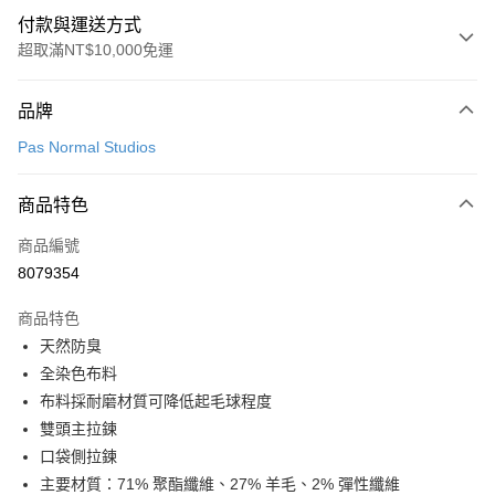
付款與運送方式
超取滿NT$10,000免運
付款方式
品牌
信用卡一次付款
Pas Normal Studios
超商取貨付款
商品特色
LINE Pay
商品編號
Apple Pay
8079354
Google Pay
商品特色
運送方式
天然防臭
全染色布料
全家店到店
布料採耐磨材質可降低起毛球程度
每筆NT$80，滿NT$10,000(含以上)免運費
雙頭主拉鍊
付款後全家取貨
口袋側拉鍊
每筆NT$80，滿NT$10,000(含以上)免運費
主要材質：71% 聚酯纖維、27% 羊毛、2% 彈性纖維