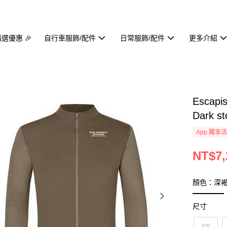
精選優惠 🎉
自行車服飾/配件
日常服飾/配件
更多介紹
Escap
Dark 
App 獨享
NT$7,
顏色：深
尺寸
XS