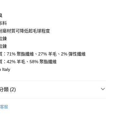
y
臭
布料
耐磨材質可降低起毛球程度
拉鍊
店
拉鍊
0，滿NT$10,000(含以上)免運費
：71% 聚酯纖維、27% 羊毛、2% 彈性纖維
家取貨
：42% 羊毛、58% 聚酯纖維
0，滿NT$10,000(含以上)免運費
 Italy
店
0，滿NT$10,000(含以上)免運費
類 (2)
1取貨
l Studios
Escapism 全系列
客服
0，滿NT$10,000(含以上)免運費
飾及配件
• 秋冬 - 男款車衣
30，滿NT$10,000(含以上)免運費