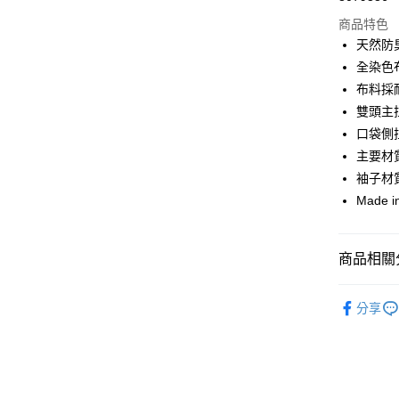
商品特色
Google Pa
天然防
全染色
運送方式
布料採
雙頭主
全家店到
口袋側
每筆NT$8
主要材質
付款後全
袖子材質
每筆NT$8
Made in
7-11店到
每筆NT$8
商品相關分
付款後7-1
Pas Norma
分享
每筆NT$8
自行車服
宅配
每筆NT$1