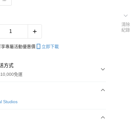
清除
紀錄
帳可享專屬活動優惠價
立即下載
送方式
10,000免運
次付款
l Studios
付款