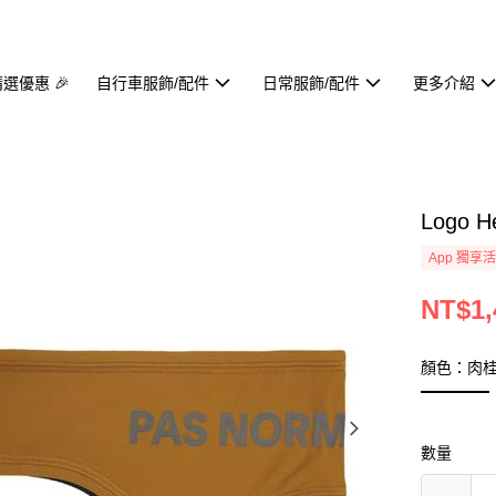
精選優惠 🎉
自行車服飾/配件
日常服飾/配件
更多介紹
Logo 
App 獨享
NT$1,
顏色：肉
數量