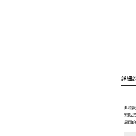
詳細
此款
緊貼
周圍的反