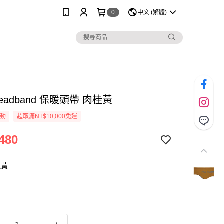
0
中文 (繁體)
Headband 保暖頭帶 肉桂黃
活動
超取滿NT$10,000免運
480
桂黃