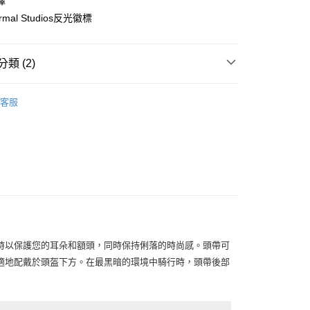
擇
ormal Studios反光徽標
店
0，滿NT$10,000(含以上)免運費
類 (2)
家取貨
0，滿NT$10,000(含以上)免運費
l Studios
配件
客服
店
飾及配件
• 配件 - 保暖類
0，滿NT$10,000(含以上)免運費
1取貨
0，滿NT$10,000(含以上)免運費
30，滿NT$10,000(含以上)免運費
時以保護您的耳朵和額頭，同時保持俐落的時尚感。頭帶可
適地配戴於頭盔下方。在最黑暗的環境中騎行時，頭帶後部