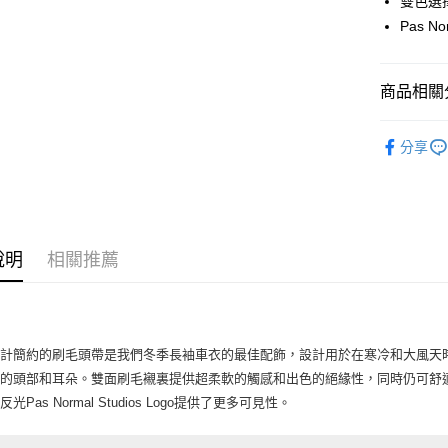
雙色選
Pas N
全家店到
每筆NT$8
商品相關分
付款後全
每筆NT$8
Pas Norma
分享
7-11店到
自行車服
每筆NT$8
付款後7-1
每筆NT$8
說明
相關推薦
宅配
每筆NT$1
設計簡約的刷毛頭帶是我們冬季長袖車衣的最佳配飾，設計用於在寒冷和大風天
您的頭部和耳朵。雙面刷毛襯裏提供超柔軟的觸感和出色的絕緣性，同時仍可舒
光Pas Normal Studios Logo提供了更多可見性。