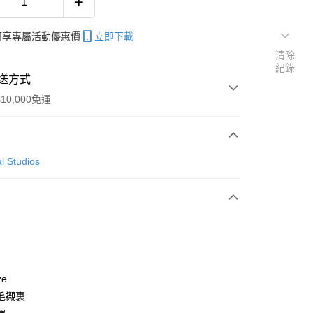
帳可享專屬活動優惠價
立即下載
清除
紀錄
送方式
10,000免運
次付款
l Studios
付款
y
ze
毛襯裏