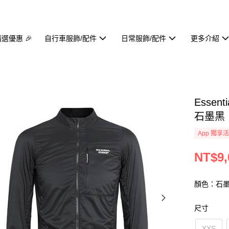
精選優惠 🎉
自行車服飾/配件
日常服飾/配件
更多介紹
Essent
石墨黑
App 獨享
NT$9,
顏色：石
尺寸
XXS