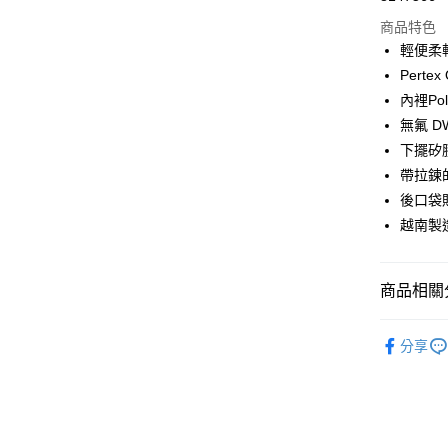
商品特色
Google Pa
輕便柔
Perte
運送方式
內裡Pol
無氟 D
全家店到
下擺矽
每筆NT$8
帶拉鍊
付款後全
後口袋
每筆NT$8
越南製
7-11店到
每筆NT$8
商品相關分
付款後7-1
Pas Norma
分享
每筆NT$8
自行車服
宅配
每筆NT$1