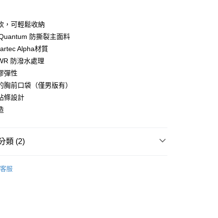
y
軟，可輕鬆收納
x Quantum 防撕裂主面料
artec Alpha材質
WR 防潑水處理
店
膠彈性
0，滿NT$10,000(含以上)免運費
的胸前口袋（僅男版有）
家取貨
貼條設計
0，滿NT$10,000(含以上)免運費
造
店
0，滿NT$10,000(含以上)免運費
類 (2)
1取貨
l Studios
Essential AW 秋冬全系列
客服
0，滿NT$10,000(含以上)免運費
飾及配件
• 秋冬 - 男款背心/外套
30，滿NT$10,000(含以上)免運費