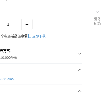
清除
紀錄
帳可享專屬活動優惠價
立即下載
送方式
10,000免運
次付款
l Studios
付款