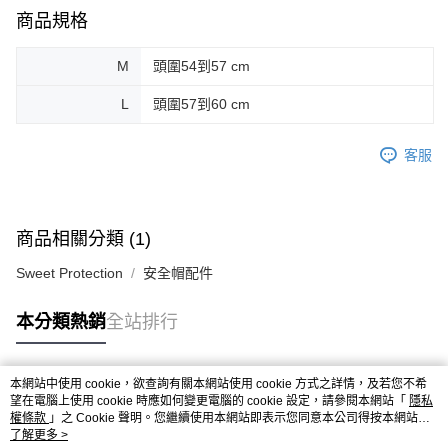
宅配
商品規格
每筆NT$130，滿NT$10,000(含以上)免運費
M
頭圍54到57 cm
L
頭圍57到60 cm
客服
商品相關分類 (1)
Sweet Protection
安全帽配件
本分類熱銷
全站排行
本網站中使用 cookie，欲查詢有關本網站使用 cookie 方式之詳情，及若您不希
熱門標籤
望在電腦上使用 cookie 時應如何變更電腦的 cookie 設定，請參閱本網站「
隱私
權條款
」之 Cookie 聲明。您繼續使用本網站即表示您同意本公司得按本網站使
用條款之 Cookie 聲明使用 cookie。
了解更多 >