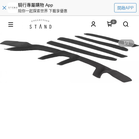
騎行專屬購物 App
開啟APP
陪你一起探索世界 下載享優惠
0
1
/
1