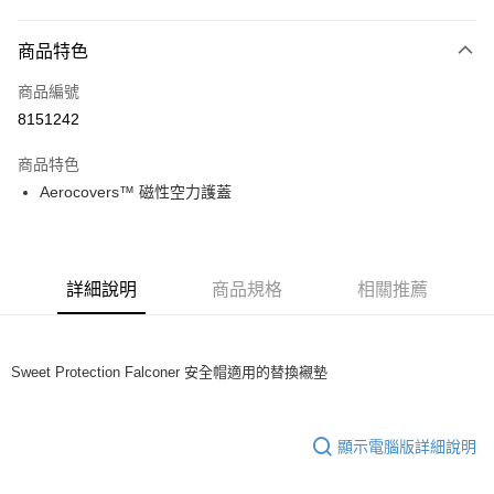
超商取貨付款
商品特色
LINE Pay
商品編號
Apple Pay
8151242
Google Pay
商品特色
運送方式
Aerocovers™ 磁性空力護蓋
全家店到店
每筆NT$80，滿NT$10,000(含以上)免運費
詳細說明
商品規格
相關推薦
付款後全家取貨
每筆NT$80，滿NT$10,000(含以上)免運費
7-11店到店
Sweet Protection Falconer 安全帽適用的替換襯墊
每筆NT$80，滿NT$10,000(含以上)免運費
付款後7-11取貨
顯示電腦版詳細說明
每筆NT$80，滿NT$10,000(含以上)免運費