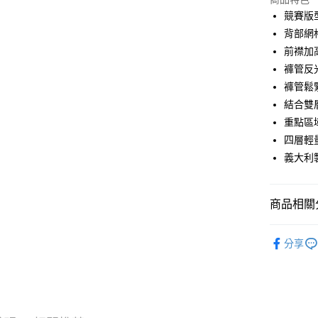
Google Pa
競賽版
背部網
運送方式
前襟加
褲管反
全家店到
褲管鬆
每筆NT$8
結合雙層
付款後全
重點區
每筆NT$8
四層輕
義大利
7-11店到
每筆NT$8
商品相關分
付款後7-1
每筆NT$8
Pas Norma
分享
宅配
自行車服
每筆NT$1