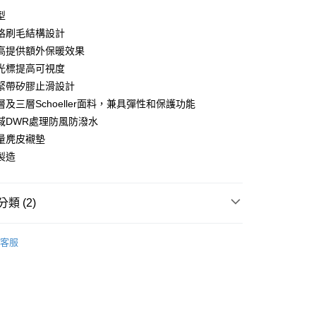
y
型
格刷毛結構設計
高提供額外保暖效果
光標提高可視度
店
緊帶矽膠止滑設計
0，滿NT$10,000(含以上)免運費
及三層Schoeller面料，兼具彈性和保護功能
家取貨
域DWR處理防風防潑水
0，滿NT$10,000(含以上)免運費
量麂皮襯墊
製造
店
0，滿NT$10,000(含以上)免運費
類 (2)
1取貨
0，滿NT$10,000(含以上)免運費
l Studios
Mechanism AW 秋冬全系列
客服
飾及配件
• 秋冬 - 男款車褲
30，滿NT$10,000(含以上)免運費