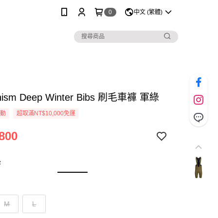
0
中文 (繁體)
nism Deep Winter Bibs 刷毛車褲 軍綠
活動
超取滿NT$10,000免運
800
綠
M
L