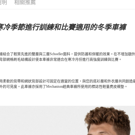
說明
相關推薦
寒冷季節進行訓練和比賽適用的冬季車褲
Schoeller
褲結合了輕質先進的雙層與三層
面料，提供防護和保暖的效果。在不增加額
背部網格刷毛結構設計使本車褲非常適合在寒冷月份進行高強度訓練與比賽。
用柔軟的背帶和網狀背部設計可固定在適當的位置，與您的底衫層和外衣層共同創造
Mechanism
外的可見度。此車褲亦採用了
經典車褲所使用的標誌性輕量麂皮襯墊。