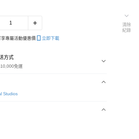
清除
紀錄
帳可享專屬活動優惠價
立即下載
送方式
10,000免運
次付款
l Studios
付款