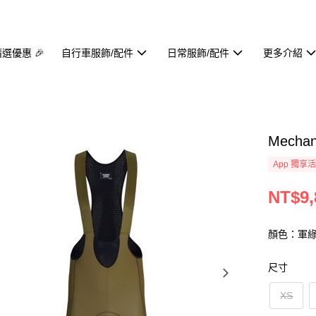
精選優惠 🎉
自行車服飾/配件
日常服飾/配件
更多介紹
Mecha
App 獨享
NT$9,
顏色：軍
尺寸
XS