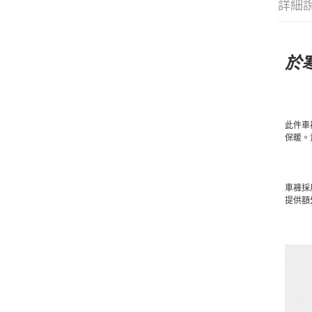
詳細
於
此件車
保暖。
車褲採
提供額