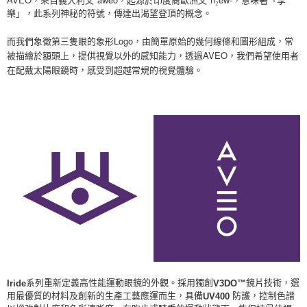
樂」，此系列神秘的符號，傳達出渴望登頂的概念。
Logo
而我們象徵第三隻眼的象形
，由簡單原始的幾何線條和圖形組成，常
AVEO
被描繪於額頭上，提供視覺以外的感知能力，透過
，我們希望使用者
在配戴太陽眼鏡時，感受到超越常規的視覺體驗。
系列重新定義高性能運動眼鏡的外觀。採用獨創
鏡片技術，選
Iride
V3DO™
用最優質的材料及創新的生產工藝應運而生，具備
防護，控制色譜
UV400