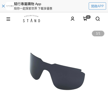
騎行專屬購物 App
開啟APP
陪你一起探索世界 下載享優惠
0
1
/
1