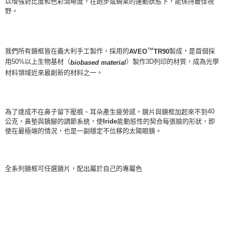
以增強對比度和色彩清晰度，在跑步或騎乘的運動狀態下，能保持最佳視
野。
™
我們所有鏡框皆在義大利手工製作，採用的
製成，是首個採
AVEO
TR90
用50%以上生物基材（
）製作3D列印的材質，成為光學
biobased material
材料領域近來最創新的材料之一。
40
為了達成不在鼻子留下壓痕、耳朵產生疲勞感，鏡片與鏡框加起來不到
Iride
公克，鼻墊與鏡腳的調節系統，使
能動態性的契合每張臉的形狀，即
使在最極端的情況，也是一副穩定不位移的太陽眼鏡。
全系列鏡框可任選鏡片，配出屬於自己的專屬色