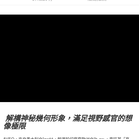
付款後7-11取貨
每筆NT$80，滿NT$10,000(含以上)免運費
宅配
每筆NT$130，滿NT$10,000(含以上)免運費
解構神秘幾何形象，滿足視野感官的想
像極限
AVEO，來自義大利文*awēō，起源於印度裔歐洲文*h₂ew-，意味著「享