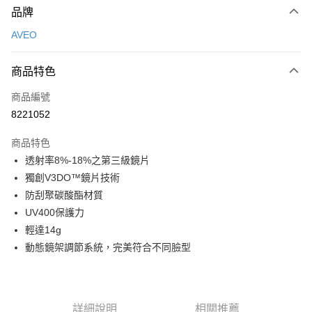
品牌
信用卡一次付款
AVEO
超商取貨付款
商品特色
LINE Pay
商品編號
Apple Pay
8221052
Google Pay
商品特色
運送方式
透射率8%-18%之第三級鏡片
獨創V3DO™鏡片技術
全家店到店
防刮聚碳酸酯材質
每筆NT$80，滿NT$10,000(含以上)免運費
UV400保護力
付款後全家取貨
輕達14g
每筆NT$80，滿NT$10,000(含以上)免運費
動態鏡架調節系統，完美符合不同臉型
7-11店到店
每筆NT$80，滿NT$10,000(含以上)免運費
詳細說明
相關推薦