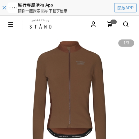
騎行專屬購物 App
開啟APP
陪你一起探索世界 下載享優惠
0
1
/
3