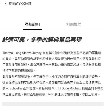
堅固的YKK拉鍊
7-11店到店
每筆NT$80，滿NT$10,000(含以上)免運費
付款後7-11取貨
詳細說明
相關推薦
每筆NT$80，滿NT$10,000(含以上)免運費
宅配
舒適可靠，冬季的經典單品再現
每筆NT$130，滿NT$10,000(含以上)免運費
Thermal Long Sleeve
Jersey 旨在獨立設計並消除對那些不必要的厚重層
的需求，是幫助您彌合舒適性和性能之間差距的最佳選擇。這款運動衫採
用高科技面料製成，具有高度符合空氣動力學的剪裁設計，是您為冬季騎
行打下基礎的理想選擇。
此款設計不那麼緊身，但在解剖學上極度適合您在自行車上的騎行姿勢，
從而保持高度的空氣動力學性能。胸部和前臂面板完全由瑞士製造的防風
防水 Schoeller 面料製成。背板採用 M.I.T.I SuperRoubaix 抓絨面料保持柔
軟且高度透氣。這些面板還經過 DWR 處理以增加疏水性，以防止吸潮。