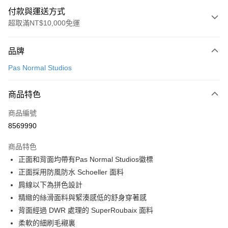
付款與運送方式
超取滿NT$10,000免運
付款方式
品牌
信用卡一次付款
Pas Normal Studios
超商取貨付款
商品特色
LINE Pay
商品編號
Apple Pay
8569990
Google Pay
商品特色
運送方式
正面和背面均帶有Pas Normal Studios徽標
正面採用防風防水 Schoeller 面料
全家店到店
肩線以下為拼色設計
每筆NT$80，滿NT$10,000(含以上)免運費
精緻的絲滑面料與緊湊感低的舒身穿著感
付款後全家取貨
背面經過 DWR 處理的 SuperRoubaix 面料
每筆NT$80，滿NT$10,000(含以上)免運費
柔軟的細刷毛襯裏