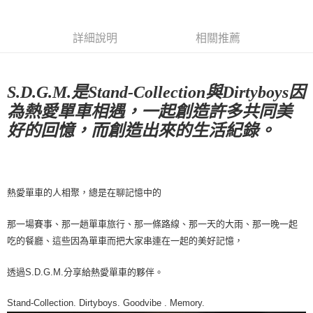
Apple Pay
詳細說明
相關推薦
Google Pay
運送方式
S.D.G.M.是Stand-Collection與Dirtyboys因
全家店到店
為熱愛單車相遇，一起創造許多共同美
每筆NT$80，滿NT$10,000(含以上)免運費
好的回憶，而創造出來的生活紀錄。
付款後全家取貨
每筆NT$80，滿NT$10,000(含以上)免運費
7-11店到店
熱愛單車的人相聚，總是在聊記憶中的
每筆NT$80，滿NT$10,000(含以上)免運費
那一場賽事、那一趟單車旅行、那一條路線、那一天的大雨、那一晚一起
付款後7-11取貨
吃的餐廳、這些因為單車而把大家串連在一起的美好記憶，
每筆NT$80，滿NT$10,000(含以上)免運費
透過S.D.G.M.分享給熱愛單車的夥伴。
宅配
每筆NT$130，滿NT$10,000(含以上)免運費
Stand-Collection. Dirtyboys. Goodvibe . Memory.