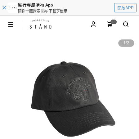
騎行專屬購物 App
開啟APP
陪你一起探索世界 下載享優惠
0
1
/
2