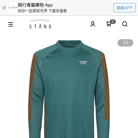
騎行專屬購物 App
開啟APP
陪你一起探索世界 下載享優惠
0
1
/
3