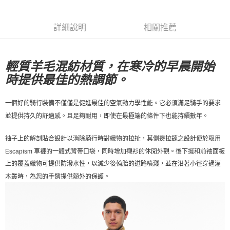
7-11店到店
每筆NT$80，滿NT$10,000(含以上)免運費
詳細說明
相關推薦
付款後7-11取貨
每筆NT$80，滿NT$10,000(含以上)免運費
輕質羊毛混紡材質，在寒冷的早晨開始
時提供最佳的熱調節
。
宅配
每筆NT$130，滿NT$10,000(含以上)免運費
一個好的騎行裝備不僅僅是促進最佳的空氣動力學性能。它必須滿足騎手的要求
並提供持久的舒適感。且足夠耐用，即使在最極端的條件下也能持續數年。
袖子上的解剖貼合設計以消除騎行時對織物的拉扯，其側邊拉鍊之設計便於取用
Escapism 車褲
的一體式背帶口袋，同時增加襯衫的休閒外觀。後下擺和前袖面板
上的覆蓋織物可提供防潑水性，以減少後輪胎的道路噴濺，並在沿著小徑穿過灌
木叢時，為您的手臂提供額外的保護。