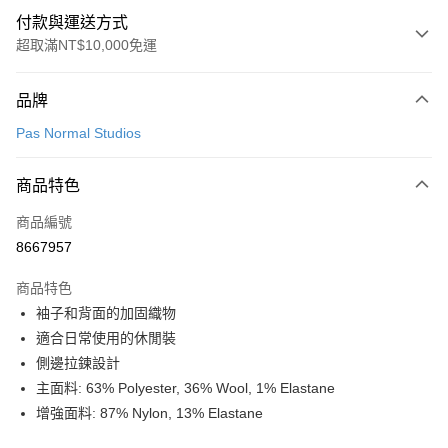
付款與運送方式
超取滿NT$10,000免運
付款方式
品牌
信用卡一次付款
Pas Normal Studios
超商取貨付款
商品特色
LINE Pay
商品編號
Apple Pay
8667957
Google Pay
商品特色
運送方式
袖子和背面的加固織物
適合日常使用的休閒裝
全家店到店
側邊拉鍊設計
每筆NT$80，滿NT$10,000(含以上)免運費
主面料: 63% Polyester, 36% Wool, 1% Elastane
付款後全家取貨
增強面料: 87% Nylon, 13% Elastane
每筆NT$80，滿NT$10,000(含以上)免運費