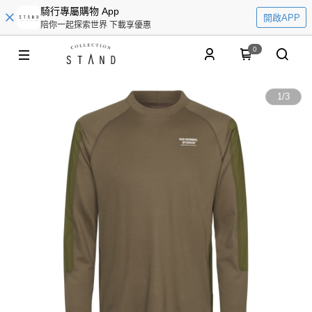
騎行專屬購物 App
開啟APP
陪你一起探索世界 下載享優惠
0
1
/
3