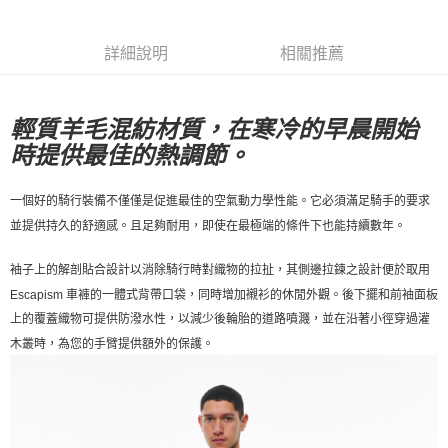
7-11店到店
每筆NT$80，滿NT$10,000(含以上)免運費
詳細說明
相關推薦
付款後7-11取貨
每筆NT$80，滿NT$10,000(含以上)免運費
輕質羊毛混紡材質，在寒冷的早晨開始
時提供最佳的熱調節
。
宅配
每筆NT$130，滿NT$10,000(含以上)免運費
一個好的騎行裝備不僅僅是促進最佳的空氣動力學性能。它必須滿足騎手的要求
並提供持久的舒適感。且足夠耐用，即使在最極端的條件下也能持續數年。
袖子上的解剖貼合設計以消除騎行時對織物的拉扯，其側邊拉鍊之設計便於取用
Escapism 車褲
的一體式背帶口袋，同時增加襯衫的休閒外觀。後下擺和前袖面板
上的覆蓋織物可提供防潑水性，以減少後輪胎的道路噴濺，並在沿著小徑穿過灌
木叢時，為您的手臂提供額外的保護。