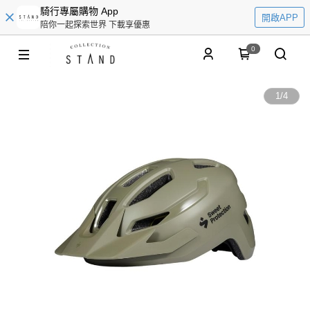
騎行專屬購物 App
開啟APP
陪你一起探索世界 下載享優惠
0
1
/
4