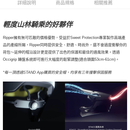
詳細說明
商品規格
相關推薦
付款後7-11取貨
每筆NT$80，滿NT$10,000(含以上)免運費
輕度山林騎乘的好夥伴
宅配
每筆NT$130，滿NT$10,000(含以上)免運費
Ripper擁有無可匹敵的價格優勢，受益於Sweet Protection專業製作高端產
品的產線所賜，Ripper同時提供安全、舒適、時尚外，還不會過度衝擊你的
荷包～延伸的帽沿設計更是提供了出色的保護和最佳的通風效果。透過
Occigrip 轉盤系統即可進行大幅度的鬆緊調整(適合頭圍53cm-61cm)。
*每一頂透過STAND App購買的安全帽，均享有三年撞擊保固服務