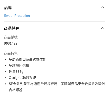
付款方式
品牌
信用卡一次付款
Sweet Protection
超商取貨付款
商品特色
LINE Pay
商品編號
Apple Pay
8681422
Google Pay
商品特色
運送方式
多處通風口及高透氣性能
多款顏色選擇
全家店到店
輕量335g
每筆NT$80，滿NT$10,000(含以上)免運費
Occigrip 轉盤系統
付款後全家取貨
SP全系列產品均通過台灣標檢局、美國消費品安全委員會及歐洲
每筆NT$80，滿NT$10,000(含以上)免運費
合格認證
7-11店到店
每筆NT$80，滿NT$10,000(含以上)免運費