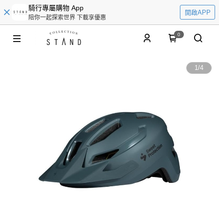
騎行專屬購物 App
開啟APP
陪你一起探索世界 下載享優惠
0
1
/
4