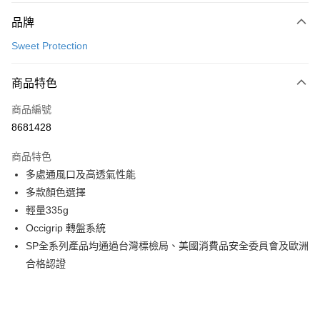
付款方式
品牌
信用卡一次付款
Sweet Protection
超商取貨付款
商品特色
LINE Pay
商品編號
Apple Pay
8681428
Google Pay
商品特色
運送方式
多處通風口及高透氣性能
多款顏色選擇
全家店到店
輕量335g
每筆NT$80，滿NT$10,000(含以上)免運費
Occigrip 轉盤系統
付款後全家取貨
SP全系列產品均通過台灣標檢局、美國消費品安全委員會及歐洲
每筆NT$80，滿NT$10,000(含以上)免運費
合格認證
7-11店到店
每筆NT$80，滿NT$10,000(含以上)免運費