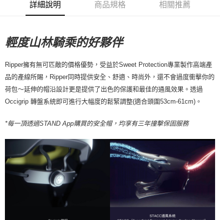
詳細說明
商品規格
相關推薦
付款後7-11取貨
每筆NT$80，滿NT$10,000(含以上)免運費
宅配
輕度山林騎乘的好夥伴
每筆NT$130，滿NT$10,000(含以上)免運費
Ripper擁有無可匹敵的價格優勢，受益於Sweet Protection專業製作高端產
品的產線所賜，Ripper同時提供安全、舒適、時尚外，還不會過度衝擊你的
荷包～延伸的帽沿設計更是提供了出色的保護和最佳的通風效果。透過
Occigrip 轉盤系統即可進行大幅度的鬆緊調整(適合頭圍53cm-61cm)。
*每一頂透過STAND App購買的安全帽，均享有三年撞擊保固服務