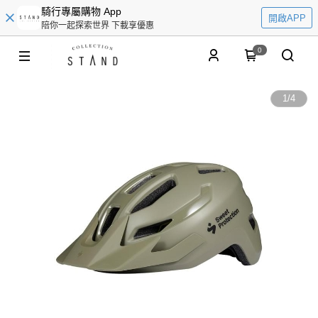
騎行專屬購物 App
開啟APP
陪你一起探索世界 下載享優惠
0
1
/
4