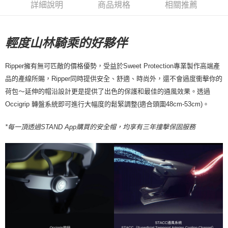
詳細說明
商品規格
相關推薦
付款後7-11取貨
每筆NT$80，滿NT$10,000(含以上)免運費
輕度山林騎乘的好夥伴
宅配
每筆NT$130，滿NT$10,000(含以上)免運費
Ripper擁有無可匹敵的價格優勢，受益於Sweet Protection專業製作高端產
品的產線所賜，Ripper同時提供安全、舒適、時尚外，還不會過度衝擊你的
荷包～延伸的帽沿設計更是提供了出色的保護和最佳的通風效果。透過
Occigrip 轉盤系統即可進行大幅度的鬆緊調整(適合頭圍48cm-53cm)。
*每一頂透過STAND App購買的安全帽，均享有三年撞擊保固服務