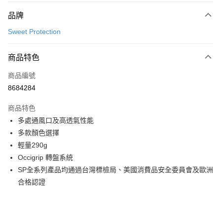
付款方式
品牌
信用卡一次付款
Sweet Protection
超商取貨付款
商品特色
LINE Pay
商品編號
Apple Pay
8684284
Google Pay
商品特色
運送方式
多處通風口及高透氣性能
多款顏色選擇
全家店到店
輕量290g
每筆NT$80，滿NT$10,000(含以上)免運費
Occigrip 轉盤系統
付款後全家取貨
SP全系列產品均通過台灣標檢局、美國消費品安全委員會及歐洲
每筆NT$80，滿NT$10,000(含以上)免運費
合格認證
7-11店到店
每筆NT$80，滿NT$10,000(含以上)免運費