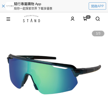
騎行專屬購物 App
開啟APP
陪你一起探索世界 下載享優惠
0
1
/
3