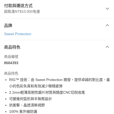
付款與運送方式
超取滿NT$10,000免運
付款方式
品牌
信用卡一次付款
Sweet Protection
超商取貨付款
商品特色
LINE Pay
商品編號
Apple Pay
8684393
Google Pay
商品特色
運送方式
RIG™ 技術：由 Sweet Protection 開發，提供卓越的對比度、最
小的色彩失真和有效減少眼睛疲勞
全家店到店
2.2mm輕薄高剛性鏡片材質與精度CNC切削收尾
每筆NT$80，滿NT$10,000(含以上)免運費
可變幾何弧形與半無框設計
付款後全家取貨
抗衝擊、晶透清晰視野
每筆NT$80，滿NT$10,000(含以上)免運費
100% 紫外線防護