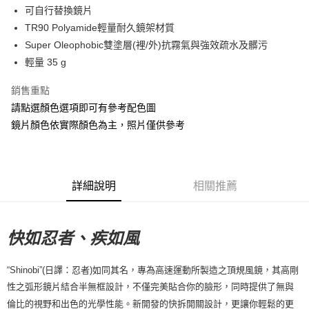
可自行替換鏡片
7-11店到店
TR90 Polyamide輕量耐久鏡架材質
每筆NT$80，滿NT$10,000(含以上)免運費
Super Oleophobic雙塗層(裡/外)抗霧氣與強效疏水及髒污
付款後7-11取貨
輕量 35 g
每筆NT$80，滿NT$10,000(含以上)免運費
銷售重點
宅配
請點選顏色選項即可有參考配色圖
每筆NT$130，滿NT$10,000(含以上)免運費
鏡片顏色依實際顏色為主，照片僅供參考
詳細說明
相關推薦
快如忍者、疾如風
“Shinobi”(日譯：忍者)如同其名，專為高速運動所製造之頂規風鏡，其高剛
性之弧形鏡片結合半無框設計，不僅完美貼合你的臉形，同時提供了無與
倫比的視野和出色的光學性能。新開發的快拆開關設計，更讓你輕鬆的更