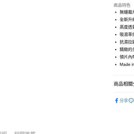
商品特色
Google Pa
無縫裁
全新升
運送方式
高度透
吸濕率
全家店到
抗濕拉
每筆NT$8
精緻的
付款後全
領片內帶
每筆NT$8
Made in
7-11店到
每筆NT$8
商品相關分
付款後7-1
🔥 零碼專
分享
每筆NT$8
自行車服
宅配
每筆NT$1