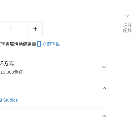
清除
紀錄
帳可享專屬活動優惠價
立即下載
送方式
10,000免運
次付款
l Studios
付款