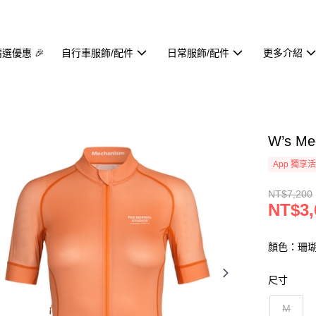
精選優惠 🎉
自行車服飾/配件
日常服飾/配件
更多介紹
W’s Me
App 獨享
NT$7,200
NT$3,
顏色：珊
尺寸
M