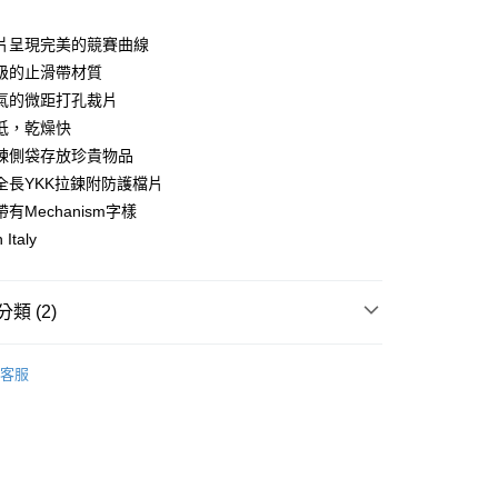
y
片呈現完美的競賽曲線
級的止滑帶材質
氣的微距打孔裁片
低，乾燥快
店
鍊側袋存放珍貴物品
0，滿NT$10,000(含以上)免運費
全長YKK拉鍊附防護檔片
家取貨
有Mechanism字樣
0，滿NT$10,000(含以上)免運費
 Italy
店
0，滿NT$10,000(含以上)免運費
類 (2)
1取貨
區
Pas Normal Studios 春夏系列
客服
0，滿NT$10,000(含以上)免運費
飾及配件
• 春夏 - 女款車衣
30，滿NT$10,000(含以上)免運費