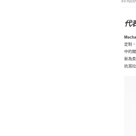
詳細
代
Mech
定制
中的
新為
抗濕