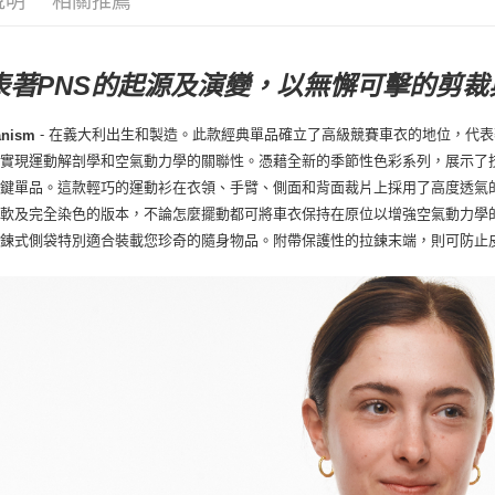
說明
相關推薦
表著PNS的起源及演變，以無懈可擊的剪
- 在義大利出生和製造。此款經典單品確立了高級競賽車衣的地位，代表著Pas
anism
，實現運動解剖學和空氣動力學的關聯性。憑藉全新的季節性色彩系列，展示了
關鍵單品。這款輕巧的運動衫在衣領、手臂、側面和背面裁片上採用了高度透氣
柔軟及完全染色的版本，不論怎麼擺動都可將車衣保持在原位以增強空氣動力學
拉鍊式側袋特別適合裝載您珍奇的隨身物品。附帶保護性的拉鍊末端，則可防止