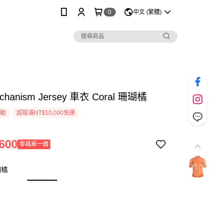
0
中文 (繁體)
chanism Jersey 車衣 Coral 珊瑚橘
活動
超取滿NT$10,000免運
600
零碼單一價
瑚橘