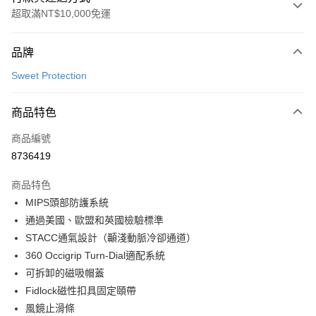
超取滿NT$10,000免運
付款方式
品牌
信用卡一次付款
Sweet Protection
超商取貨付款
商品特色
LINE Pay
商品編號
Apple Pay
8736419
Google Pay
商品特色
運送方式
MIPS頭部防護系統
通過美國、歐盟和英國檢驗標準
全家店到店
STACC通氣設計（顳淺動脈冷卻通道）
每筆NT$80，滿NT$10,000(含以上)免運費
360 Occigrip Turn-Dial適配系統
付款後全家取貨
可拆卸的磁吸帽蓋
每筆NT$80，滿NT$10,000(含以上)免運費
Fidlock磁性扣具固定頤帶
風鏡止滑條
7-11店到店