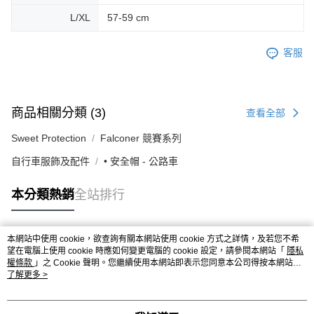
L/XL
57-59 cm
客服
商品相關分類 (3)
查看全部
Sweet Protection
Falconer 競賽系列
自行車服飾及配件
• 安全帽 - 公路車
本分類熱銷
全站排行
本網站中使用 cookie，欲查詢有關本網站使用 cookie 方式之詳情，及若您不希
熱門標籤
望在電腦上使用 cookie 時應如何變更電腦的 cookie 設定，請參閱本網站「
隱私
權條款
」之 Cookie 聲明。您繼續使用本網站即表示您同意本公司得按本網站使
用條款之 Cookie 聲明使用 cookie。
了解更多 >