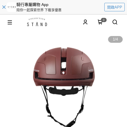
騎行專屬購物 App
開啟APP
陪你一起探索世界 下載享優惠
0
1
/
4