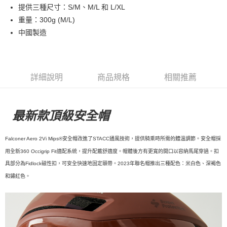
提供三種尺寸：S/M、M/L 和 L/XL
每筆NT$80，滿NT$10,000(含以上)免運費
重量：300g (M/L)
付款後7-11取貨
中國製造
每筆NT$80，滿NT$10,000(含以上)免運費
宅配
每筆NT$130，滿NT$10,000(含以上)免運費
詳細說明
商品規格
相關推薦
最新款頂級安全帽
Falconer Aero 2Vi Mips®安全帽改進了STACC通風技術，提供騎乘時所需的體溫調節。安全帽採
用全新360 Occigrip Fit適配系統，提升配戴舒適度。帽體後方有更寬的開口以容納馬尾穿過。扣
具部分為Fidlock磁性扣，可安全快速地固定頤帶。2023年聯名帽推出三種配色：米白色、深褐色
和鏽紅色。