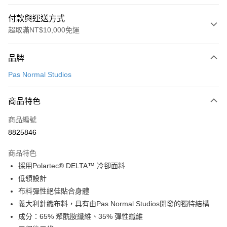
付款與運送方式
超取滿NT$10,000免運
付款方式
品牌
信用卡一次付款
Pas Normal Studios
超商取貨付款
商品特色
LINE Pay
商品編號
Apple Pay
8825846
Google Pay
商品特色
運送方式
採用Polartec® DELTA™ 冷卻面料
低領設計
全家店到店
布料彈性絕佳貼合身體
每筆NT$80，滿NT$10,000(含以上)免運費
義大利針織布料，具有由Pas Normal Studios開發的獨特結構
付款後全家取貨
成分：65% 聚酰胺纖維、35% 彈性纖維
每筆NT$80，滿NT$10,000(含以上)免運費