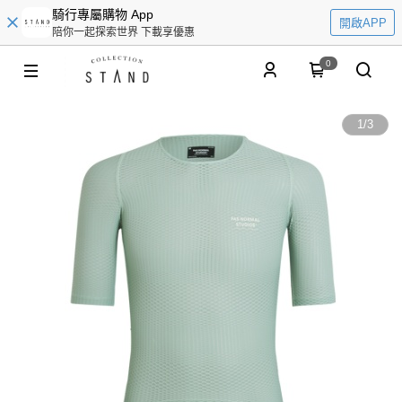
騎行專屬購物 App
開啟APP
陪你一起探索世界 下載享優惠
0
1
/
3