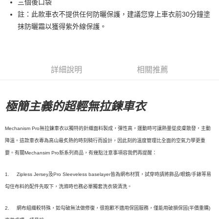
三個後口袋
註：此款車衣不提供任何防曬保護，建議您穿上車衣前30分鐘塗
7-11店到店
抹防曬霜以獲得紫外線保護。
每筆NT$80，滿NT$10,000(含以上)免運費
付款後7-11取貨
每筆NT$80，滿NT$10,000(含以上)免運費
詳細說明
相關推薦
宅配
每筆NT$130，滿NT$10,000(含以上)免運費
極簡主義的超輕無拉鍊車衣
Mechanism Pro無拉鍊車衣以獨特的針織面料製成，彈性高，運動時可讓熱量從皮膚散發，主動
降溫。這款車衣專為高山最炙熱的時刻騎行而設計，因此刻的溫度管理比全面的空氣力學更重
要。有關Mechansim Pro新系列商品，有幾點注意事項容我們再提醒：
1.
Zipless Jersey及Pro Sleeveless baselayer皆為網布材質，試穿時請將飾品/眼鏡/手錶等易
勾住布料的配件先取下，洗滌時也務必單獨套洗衣袋清洗。
2.
網布組織較特殊，如勾破無法做修復，很抱歉不適用保固服務，僅能用破損保固(半價重購)