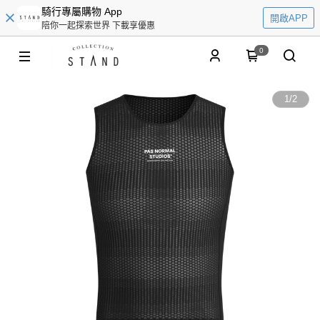
騎行專屬購物 App
開啟APP
陪你一起探索世界 下載享優惠
0
1
/
2