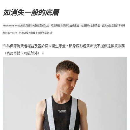
付款後7-11取貨
如消失一般的底層 
每筆NT$80，滿NT$10,000(含以上)免運費
宅配
Mechanism Pro底衫採用獨特的針織面料製成，可讓熱量和濕氣從皮膚逸出，在運動時主動降溫。此款底衫是我們專業級
每筆NT$130，滿NT$10,000(含以上)免運費
套裝的一部分，可助您度過單車上最艱難的時刻。
※為保障消費者權益及基於個人衛生考量，貼身底衫經售出後不提供退換貨服務
（商品寄錯、瑕疵除外）。