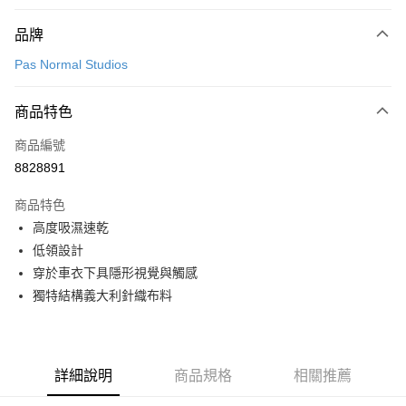
付款方式
品牌
信用卡一次付款
Pas Normal Studios
超商取貨付款
商品特色
LINE Pay
商品編號
Apple Pay
8828891
Google Pay
商品特色
運送方式
高度吸濕速乾
低領設計
全家店到店
穿於車衣下具隱形視覺與觸感
每筆NT$80，滿NT$10,000(含以上)免運費
獨特結構義大利針織布料
付款後全家取貨
每筆NT$80，滿NT$10,000(含以上)免運費
7-11店到店
詳細說明
商品規格
相關推薦
每筆NT$80，滿NT$10,000(含以上)免運費