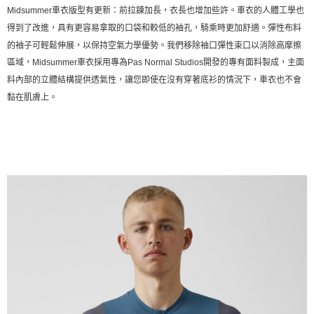
Midsummer車衣版型有更新：前拉鍊加長，衣長也增加些許。車衣的人體工學也
得到了改進，具有更容易拿取的口袋和較低的袖孔，騎乘時更加舒適。彈性布料
的袖子可輕鬆伸展，以保持空氣力學優勢。我們移除袖口彈性束口以消除高摩擦
區域，Midsummer車衣採用專為Pas Normal Studios開發的專有面料製成，主面
料內部的立體結構提供透氣性，讓您即使在沒有穿著底衫的情況下，車衣也不會
黏在肌膚上。