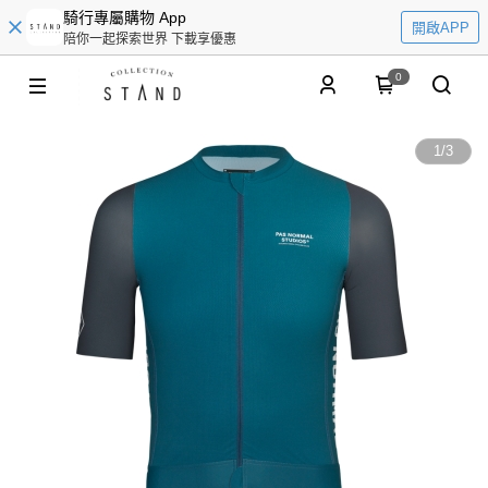
騎行專屬購物 App
開啟APP
陪你一起探索世界 下載享優惠
0
1
/
3