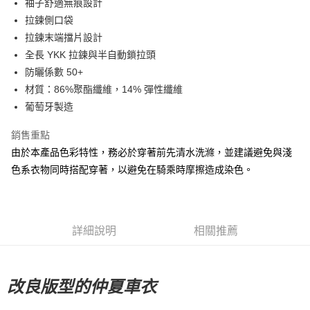
袖子舒適無痕設計
拉鍊側口袋
7-11店到店
拉鍊末端擋片設計
每筆NT$80，滿NT$10,000(含以上)免運費
全長 YKK 拉鍊與半自動鎖拉頭
付款後7-11取貨
防曬係數 50+
每筆NT$80，滿NT$10,000(含以上)免運費
材質：86%聚酯纖維，14% 彈性纖維
葡萄牙製造
宅配
每筆NT$130，滿NT$10,000(含以上)免運費
銷售重點
由於本產品色彩特性，務必於穿著前先清水洗滌，並建議避免與淺
色系衣物同時搭配穿著，以避免在騎乘時摩擦造成染色。
詳細說明
相關推薦
改良版型的仲夏車衣