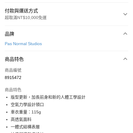
付款與運送方式
超取滿NT$10,000免運
付款方式
品牌
信用卡一次付款
Pas Normal Studios
超商取貨付款
商品特色
LINE Pay
商品編號
Apple Pay
8915472
Google Pay
商品特色
運送方式
版型更新，加長前身和新的人體工學設計
空氣力學設計領口
全家店到店
車衣重量：115g
每筆NT$80，滿NT$10,000(含以上)免運費
高透氣面料
付款後全家取貨
一體式結構表層
每筆NT$80，滿NT$10,000(含以上)免運費