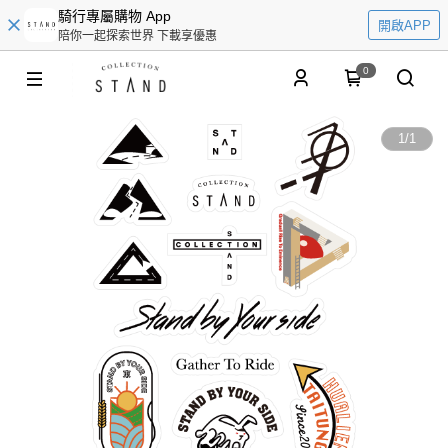
騎行專屬購物 App
開啟APP
陪你一起探索世界 下載享優惠
0
1
/
1