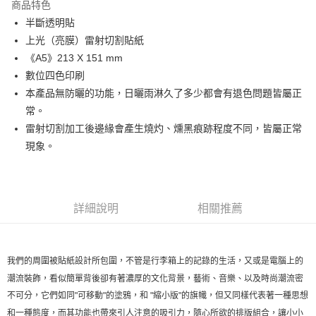
商品特色
Apple Pay
半斷透明貼
上光（亮膜）雷射切割貼紙
Google Pay
《A5》213 X 151 mm
數位四色印刷
運送方式
本產品無防曬的功能，日曬雨淋久了多少都會有退色問題皆屬正
全家店到店
常。
每筆NT$80，滿NT$10,000(含以上)免運費
雷射切割加工後邊緣會產生燒灼、燻黑痕跡程度不同，皆屬正常
現象。
付款後全家取貨
每筆NT$80，滿NT$10,000(含以上)免運費
7-11店到店
詳細說明
相關推薦
每筆NT$80，滿NT$10,000(含以上)免運費
付款後7-11取貨
每筆NT$80，滿NT$10,000(含以上)免運費
我們的周圍被貼紙設計所包圍，不管是行李箱上的記錄的生活，又或是電腦上的
潮流裝飾，看似簡單背後卻有著濃厚的文化背景，藝術、音樂、以及時尚潮流密
宅配
不可分，它們如同"可移動"的塗鴉，和 "縮小版"的旗幟，但又同樣代表著一種思想
每筆NT$130，滿NT$10,000(含以上)免運費
和一種態度，而其功能也帶來引人注意的吸引力，隨心所欲的排版組合，讓小小