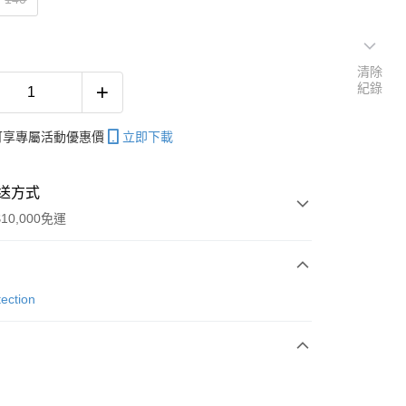
清除
紀錄
帳可享專屬活動優惠價
立即下載
送方式
10,000免運
次付款
ection
付款