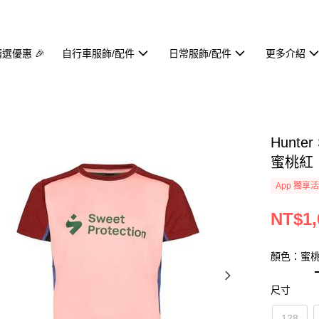
精選優惠 🎉
自行車服飾/配件
日常服飾/配件
更多介紹
Hunter
蜜桃紅
App 獨享
NT$1,
顏色：蜜
尺寸
128