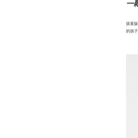
一
孩童版
的孩