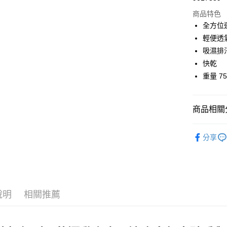
商品特色
Google Pa
全方位
輕便透
運送方式
吸濕排
快乾
全家店到
重量 75
每筆NT$8
付款後全
商品相關分
每筆NT$8
Sweet Prot
7-11店到
分享
每筆NT$8
付款後7-1
每筆NT$8
說明
相關推薦
宅配
每筆NT$1