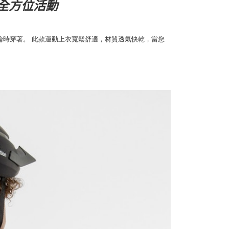
全方位活動
排輪時穿著。 此款運動上衣寬鬆舒適，材質透氣快乾，當您