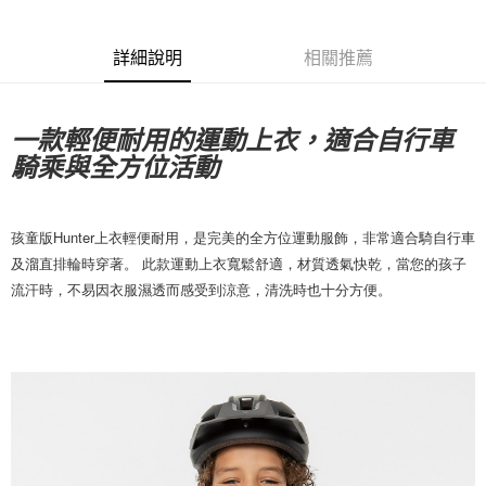
7-11店到店
每筆NT$80，滿NT$10,000(含以上)免運費
詳細說明
相關推薦
付款後7-11取貨
每筆NT$80，滿NT$10,000(含以上)免運費
一款輕便耐用的運動上衣，適合自行車
騎乘與全方位活動
宅配
每筆NT$130，滿NT$10,000(含以上)免運費
孩童版Hunter上衣輕便耐用，是完美的全方位運動服飾，非常適合騎自行車
及溜直排輪時穿著。 此款運動上衣寬鬆舒適，材質透氣快乾，當您的孩子
流汗時，不易因衣服濕透而感受到涼意，清洗時也十分方便。