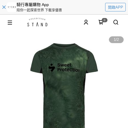
騎行專屬購物 App
開啟APP
陪你一起探索世界 下載享優惠
0
1
/
2