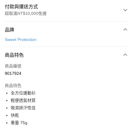
付款與運送方式
超取滿NT$10,000免運
付款方式
品牌
信用卡一次付款
Sweet Protection
超商取貨付款
商品特色
LINE Pay
商品編號
Apple Pay
9017924
Google Pay
商品特色
運送方式
全方位運動衫
輕便透氣材質
全家店到店
吸濕排汗性佳
每筆NT$80，滿NT$10,000(含以上)免運費
快乾
付款後全家取貨
重量 75g
每筆NT$80，滿NT$10,000(含以上)免運費