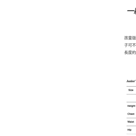
一
孩童版
子可不
長度