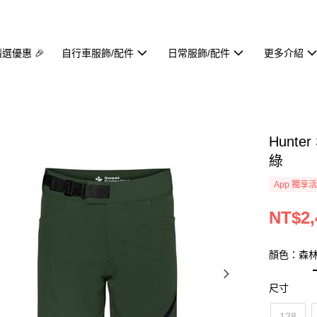
精選優惠 🎉
自行車服飾/配件
日常服飾/配件
更多介紹
Hunter
綠
App 獨享
NT$2,
顏色：森
尺寸
128