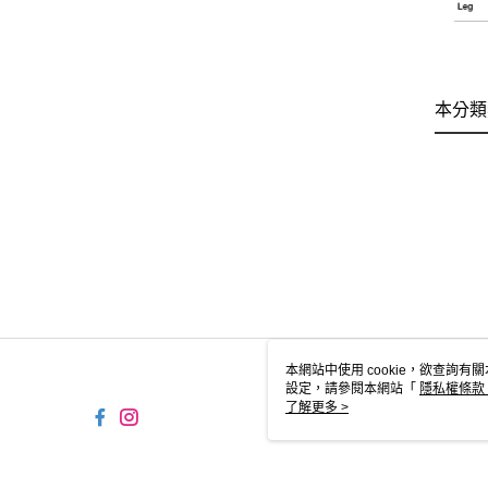
本分類
本網站中使用 cookie，欲查詢有關
設定，請參閱本網站「
隱私權條款
使用 cookie。
了解更多 >