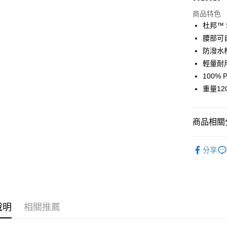
商品特色
Google Pa
杜邦™ 
腰部可
運送方式
防潑水
輕量耐
全家店到
100% P
每筆NT$8
重量12
付款後全
每筆NT$8
商品相關分
7-11店到
Sweet Prot
每筆NT$8
分享
付款後7-1
每筆NT$8
宅配
說明
相關推薦
每筆NT$1