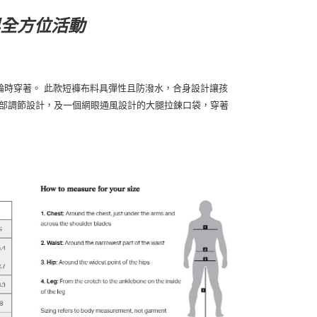
全方位活動
排輪時穿著。 此款短褲布料具彈性且防潑水，合身設計讓孩
腰部調節設計，及一個網眼通風設計的大腿拉鍊口袋，穿著