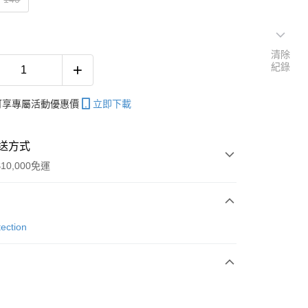
清除
紀錄
帳可享專屬活動優惠價
立即下載
送方式
10,000免運
次付款
ection
付款