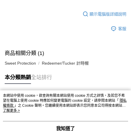
宅配
每筆NT$130，滿NT$10,000(含以上)免運費
顯示電腦版詳細說明
客服
商品相關分類 (1)
Sweet Protection
Redeemer/Tucker 計時帽
本分類熱銷
全站排行
本網站中使用 cookie，欲查詢有關本網站使用 cookie 方式之詳情，及若您不希
熱門標籤
望在電腦上使用 cookie 時應如何變更電腦的 cookie 設定，請參閱本網站「
隱私
權條款
」之 Cookie 聲明。您繼續使用本網站即表示您同意本公司得按本網站使
用條款之 Cookie 聲明使用 cookie。
了解更多 >
我知道了