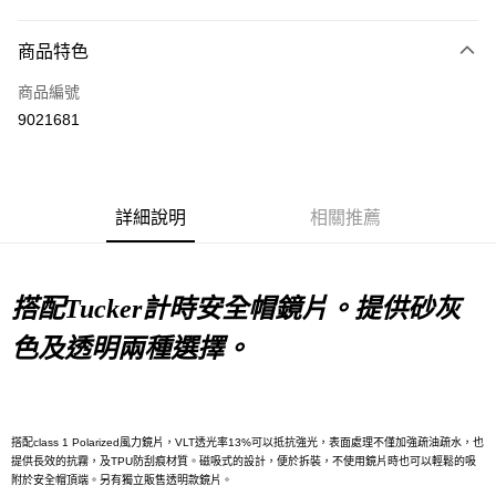
超商取貨付款
商品特色
LINE Pay
商品編號
Apple Pay
9021681
Google Pay
運送方式
詳細說明
相關推薦
全家店到店
每筆NT$80，滿NT$10,000(含以上)免運費
付款後全家取貨
搭配Tucker計時安全帽鏡片。提供砂灰
每筆NT$80，滿NT$10,000(含以上)免運費
色及透明兩種選擇。
7-11店到店
每筆NT$80，滿NT$10,000(含以上)免運費
付款後7-11取貨
搭配class 1 Polarized風力鏡片，VLT透光率13%可以抵抗強光，表面處理不僅加強疏油疏水，也
提供長效的抗霧，及TPU防刮痕材質。磁吸式的設計，便於拆裝，不使用鏡片時也可以輕鬆的吸
每筆NT$80，滿NT$10,000(含以上)免運費
附於安全帽頂端。另有獨立販售透明款鏡片。