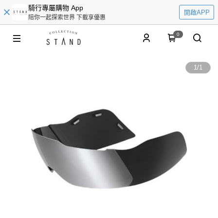
騎行專屬購物 App
開啟APP
陪你一起探索世界 下載享優惠
0
1
/
1