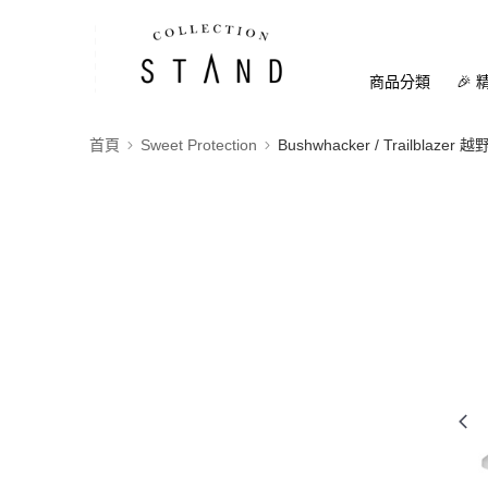
商品分類
🎉 
首頁
Sweet Protection
Bushwhacker / Trailblazer