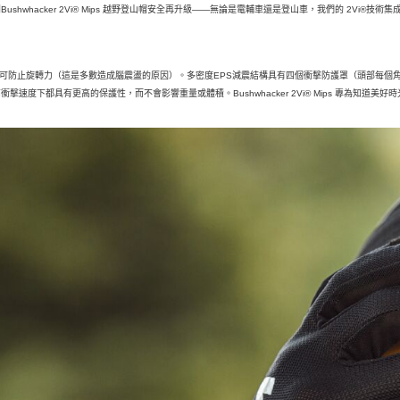
Bushwhacker 2Vi® Mips 越野登山帽安全再升級——無論是電輔車還是登山車，我們的 2Vi®
 Air 可防止旋轉力（這是多數造成腦震盪的原因）。多密度EPS減震結構具有四個衝擊防護罩（頭部每個角
衝擊速度下都具有更高的保護性，而不會影響重量或體積。Bushwhacker 2Vi® Mips 專為知道