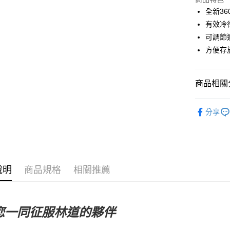
Google Pa
全新3
有效冷
運送方式
可調節
方便存
全家店到
每筆NT$8
商品相關分
付款後全
每筆NT$8
Sweet Prot
分享
7-11店到
自行車服
每筆NT$8
付款後7-1
每筆NT$8
說明
商品規格
相關推薦
宅配
每筆NT$1
您一同征服林道的夥伴