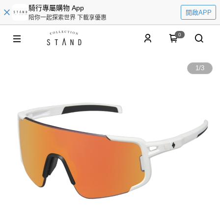
騎行專屬購物 App
開啟APP
陪你一起探索世界 下載享優惠
0
1
/
3