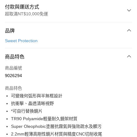
付款與運送方式
超取滿NT$10,000免運
付款方式
品牌
信用卡一次付款
Sweet Protection
超商取貨付款
商品特色
LINE Pay
商品編號
Apple Pay
9026294
Google Pay
商品特色
運送方式
可變幾何弧形與半無框設計
抗衝擊、晶透清晰視野
全家店到店
*可自行替換鏡片
每筆NT$80，滿NT$10,000(含以上)免運費
TR90 Polyamide輕量耐久鏡架材質
付款後全家取貨
Super Oleophobic塗層抗霧氣與強效疏水及髒污
每筆NT$80，滿NT$10,000(含以上)免運費
2.2mm輕薄高剛性鏡片材質與精度CNC切削收尾