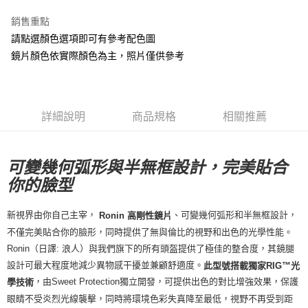
7-11店到店
銷售重點
每筆NT$80，滿NT$10,000(含以上)免運費
請點選顏色選項即可有參考配色圖
鏡片顏色依實際顏色為主，照片僅供參考
付款後7-11取貨
每筆NT$80，滿NT$10,000(含以上)免運費
宅配
詳細說明
商品規格
相關推薦
每筆NT$130，滿NT$10,000(含以上)免運費
可變幾何弧形與半無框設計，完美貼合
你的臉型
新視界由你自己主宰，
、可變幾何弧形和半無框設計，
Ronin 高剛性鏡片
不僅完美貼合你的臉形，同時提供了無與倫比的視野和出色的光學性能。
Ronin（日譯: 浪人）與我們旗下的所有頭盔提供了極佳的整合度，其鏡腿
設計可最大程度地減少異物感干擾並兼顧舒適度。
此型號搭載獨家RIG™光
，由Sweet Protection獨立開發，可提供出色的對比增強效果，保護
學技術
眼睛不受炎烈光線襲擊，同時將環境色彩失真降至最低，視野不再受到距