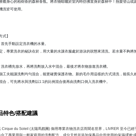
療癒身心的柏樹香的森林香氛。將衣物晾曬於室內時彷彿置身於森林中！熱愛登山或
機洗皆可使用。
方式】
① 首先手動設定洗衣機的水量。
定，專業洗衣的秘訣在於，用大量的水讓衣服處於游泳的狀態來清洗。若水量不夠將
② 洗衣槽先放水，再將洗劑放入水中混合，最後才將衣物放進洗衣槽。
個工夫能讓洗劑均勻混合，能更確實保護衣物。新的毛巾用這樣的方式清洗，能長久
混合，可先將水與洗劑以1:1的比例混合後再由洗劑口倒入洗衣機中。
品特色/搭配建議
以 Cirque du Soleil (太陽馬戲團) 御用專業衣物洗衣店而聞名世界，LIVRER
結合了專業用與一般家庭用的洗劑配方，成分天然並添加保養品中所使用的保濕/柔軟