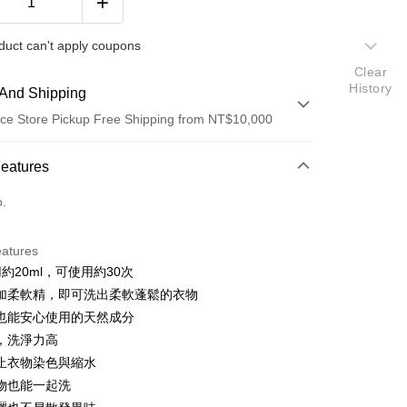
duct can't apply coupons
Clear
History
And Shipping
ce Store Pickup Free Shipping from NT$10,000
 Method
Features
d (Full Payment)
o.
ce Store Pickup and Pay
eatures
約20ml，可使用約30次
加柔軟精，即可洗出柔軟蓬鬆的衣物
也能安心使用的天然成分
y
，洗淨力高
止衣物染色與縮水
物也能一起洗
 Method