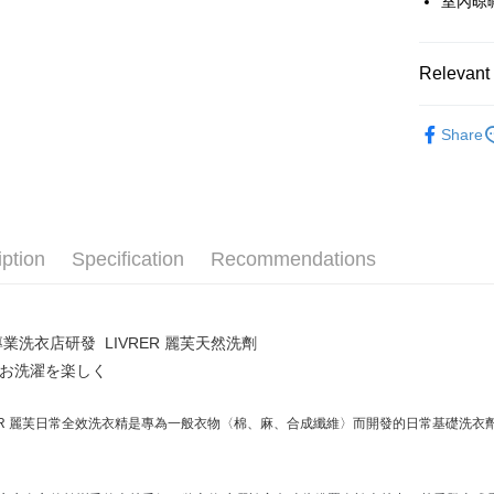
室內晾
全家店到
NT$80/orde
Relevant 
付款後全
NT$80/orde
Livrer lau
Share
7-11店到
NT$80/orde
付款後7-1
NT$80/orde
iption
Specification
Recommendations
宅配
NT$130/ord
業洗衣店研發 LIVRER 麗芙天然洗劑
日お洗濯を楽しく
RER 麗芙日常全效洗衣精是專為一般衣物〈棉、麻、合成纖維〉而開發的日常基礎洗衣