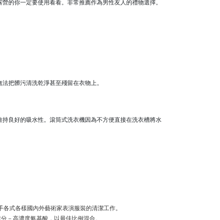
露營的你一定要使用看看。非常推薦作為男性友人的禮物選擇。
無法把髒污清洗乾淨甚至殘留在衣物上。
維持良好的吸水性。滾筒式洗衣機因為不方便直接在洗衣槽將水
 至今已經手各式各樣國內外藝術家表演服裝的清潔工作。
成分－高濃度氨基酸，以最佳比例混合。