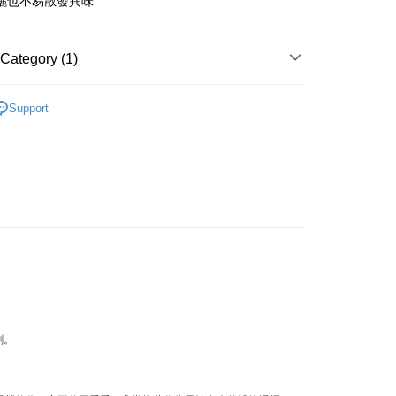
曬也不易散發異味
店
r | Free shipping on orders of NT$10,000 or more
Category (1)
家取貨
r | Free shipping on orders of NT$10,000 or more
ndry detergent
Support
店
r | Free shipping on orders of NT$10,000 or more
1取貨
r | Free shipping on orders of NT$10,000 or more
er | Free shipping on orders of NT$10,000 or more
劑。