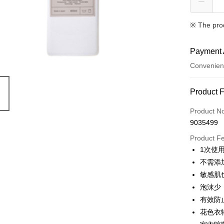
※ The pro
Payment 
Convenien
Payment
Product 
Credit Car
Product N
9035499
Convenien
Product F
LINE Pay
1次使用
不需添
Apple Pay
敏感肌
Google Pa
泡沫少
有效防
花色衣
Shipping