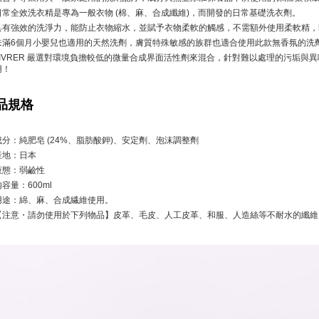
日常全效洗衣精是專為一般衣物 (棉、麻、合成纖維)，而開發的日常基礎洗衣劑。
具有強效的洗淨力，能防止衣物縮水，並賦予衣物柔軟的觸感，不需額外使用柔軟精，
未滿6個月小嬰兒也適用的天然洗劑，膚質特殊敏感的族群也適合使用此款無香氛的洗
LIVRER 嚴選對環境負擔較低的微量合成界面活性劑來混合，針對難以處理的污垢
用！
品規格
成分：純肥皂 (24%、脂肪酸鉀)、安定劑、泡沫調整劑
產地：日本
液態：弱鹼性
内容量：600ml
用途：綿、麻、合成繊維使用。
【注意・請勿使用於下列物品】皮革、毛皮、人工皮革、和服、人造絲等不耐水的纖維