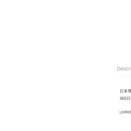
Descr
日本專
365
LIV