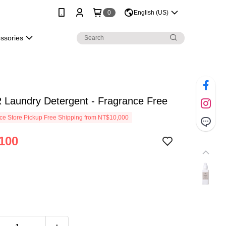
0
English (US)
essories
 Laundry Detergent - Fragrance Free
e Store Pickup Free Shipping from NT$10,000
100