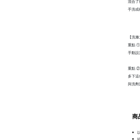
混合了
手洗或
【洗滌
重點 
手動設
重點 
多下這
與洗劑
商