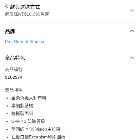
付款與運送方式
超取滿NT$10,000免運
付款方式
品牌
信用卡一次付款
Pas Normal Studios
超商取貨付款
商品特色
LINE Pay
商品編號
Apple Pay
9102974
Google Pay
商品特色
運送方式
全染色義大利布料
半網狀結構
全家店到店
抗撕裂面料
每筆NT$80，滿NT$10,000(含以上)免運費
UPF 40 防曬等級
付款後全家取貨
堅固的 YKK Vislon主拉鍊
每筆NT$80，滿NT$10,000(含以上)免運費
左後口袋Escapism印刷圖樣