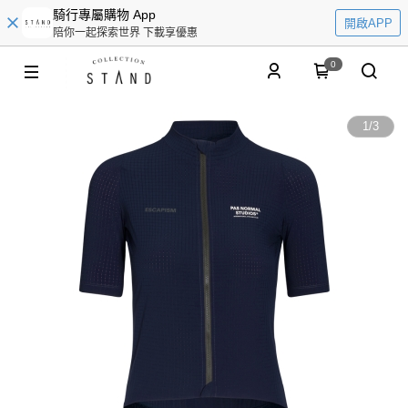
騎行專屬購物 App
開啟APP
陪你一起探索世界 下載享優惠
0
1
/
3