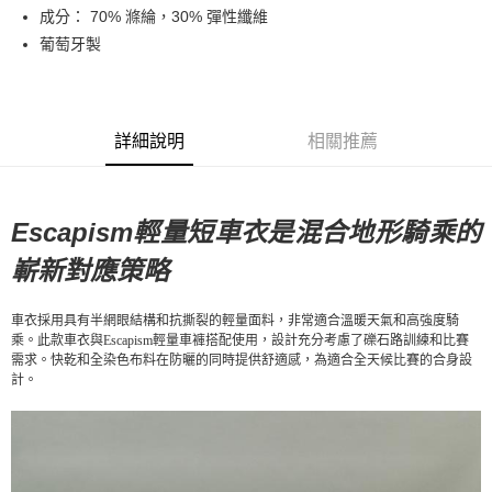
成分： 70% 滌綸，30% 彈性纖維
7-11店到店
葡萄牙製
每筆NT$80，滿NT$10,000(含以上)免運費
付款後7-11取貨
每筆NT$80，滿NT$10,000(含以上)免運費
詳細說明
相關推薦
宅配
每筆NT$130，滿NT$10,000(含以上)免運費
Escapism輕量短車衣是混合地形騎乘的
嶄新對應策略
車衣採用具有半網眼結構和抗撕裂的輕量面料，非常適合溫暖天氣和高強度騎
乘。此款車衣與Escapism輕量車褲搭配使用，設計充分考慮了礫石路訓練和比賽
需求。快乾和全染色布料在防曬的同時提供舒適感，為適合全天候比賽的合身設
計。