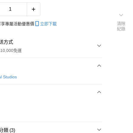
清除
帳可享專屬活動優惠價
立即下載
紀錄
送方式
10,000免運
次付款
l Studios
付款
y
類 (3)