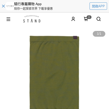
騎行專屬購物 App
開啟APP
陪你一起探索世界 下載享優惠
0
1
/
1