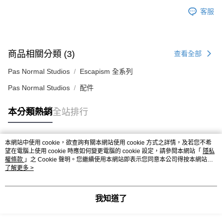
客服
付款後7-11取貨
每筆NT$80，滿NT$10,000(含以上)免運費
宅配
商品相關分類 (3)
查看全部
每筆NT$130，滿NT$10,000(含以上)免運費
Pas Normal Studios
Escapism 全系列
Pas Normal Studios
配件
本分類熱銷
全站排行
本網站中使用 cookie，欲查詢有關本網站使用 cookie 方式之詳情，及若您不希
熱門標籤
望在電腦上使用 cookie 時應如何變更電腦的 cookie 設定，請參閱本網站「
隱私
權條款
」之 Cookie 聲明。您繼續使用本網站即表示您同意本公司得按本網站使
用條款之 Cookie 聲明使用 cookie。
了解更多 >
我知道了