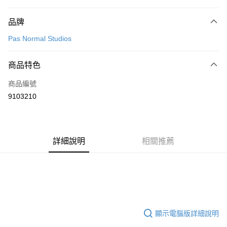
付款方式
品牌
信用卡一次付款
Pas Normal Studios
超商取貨付款
商品特色
LINE Pay
商品編號
Apple Pay
9103210
Google Pay
運送方式
詳細說明
相關推薦
全家店到店
每筆NT$80，滿NT$10,000(含以上)免運費
付款後全家取貨
每筆NT$80，滿NT$10,000(含以上)免運費
7-11店到店
顯示電腦版詳細說明
每筆NT$80，滿NT$10,000(含以上)免運費