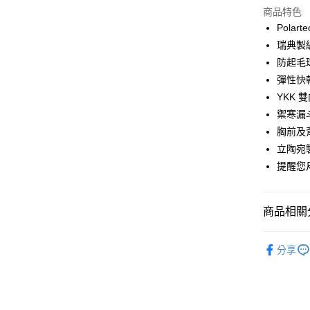
商品特色
Google Pa
Polar
瑞典製
運送方式
防起毛
彈性快
全家店到
YKK 
每筆NT$8
禦寒漏
付款後全
胸前及
每筆NT$8
立陶宛
提醒您
7-11店到
每筆NT$8
商品相關分
付款後7-1
每筆NT$8
Pas Norma
分享
宅配
日常服飾
每筆NT$1
🔥 零碼專