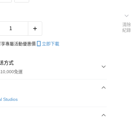
清除
紀錄
帳可享專屬活動優惠價
立即下載
送方式
10,000免運
次付款
l Studios
付款