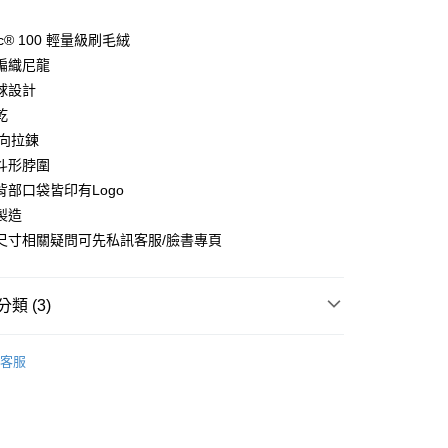
y
tec® 100 輕量級刷毛絨
編織尼龍
球設計
乾
店
雙向拉鍊
0，滿NT$10,000(含以上)免運費
斗形脖圍
家取貨
背部口袋皆印有Logo
0，滿NT$10,000(含以上)免運費
製造
尺寸相關疑問可先私訊客服/臉書專頁
店
0，滿NT$10,000(含以上)免運費
類 (3)
1取貨
0，滿NT$10,000(含以上)免運費
l Studios
Off-Race 戶外休閒
客服
及配件
• 外著 - 背心及外套
30，滿NT$10,000(含以上)免運費
區
Pas Normal Studios 休閒機能