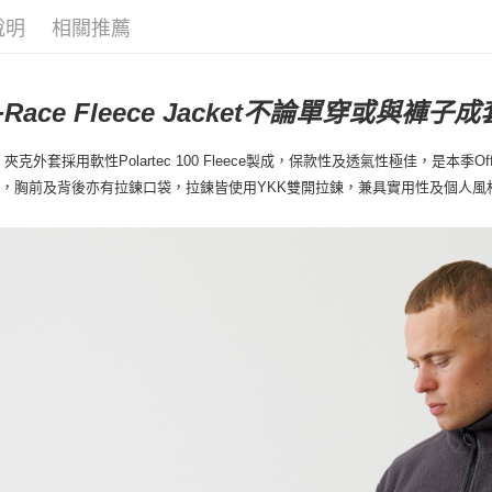
說明
相關推薦
-
Race Fleece Jacket不論單穿或與
ce 夾克外套採用軟性Polartec 100 Fleece製成，保款性及透氣性極佳，是本季
，胸前及背後亦有拉鍊口袋，拉鍊皆使用YKK雙開拉鍊，兼具實用性及個人風