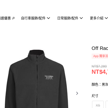
精選優惠 🎉
自行車服飾/配件
日常服飾/配件
更多介紹
Off R
App 獨享
NT$7,280
NT$4,
顏色：黑
尺寸
XS