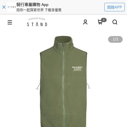
騎行專屬購物 App
開啟APP
陪你一起探索世界 下載享優惠
0
1
/
3