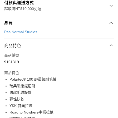
付款與運送方式
超取滿NT$10,000免運
付款方式
品牌
信用卡一次付款
Pas Normal Studios
超商取貨付款
商品特色
LINE Pay
商品編號
Apple Pay
9161319
Google Pay
商品特色
運送方式
Polartec® 100 輕量級刷毛絨
瑞典製編織尼龍
全家店到店
防起毛球設計
每筆NT$80，滿NT$10,000(含以上)免運費
彈性快乾
付款後全家取貨
YKK 雙向拉鍊
每筆NT$80，滿NT$10,000(含以上)免運費
Road to Nowhere字樣拉鍊