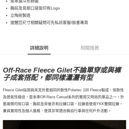
禦寒漏斗形脖圍
7-11店到店
胸前及背部口袋皆印有Logo
每筆NT$80，滿NT$10,000(含以上)免運費
立陶宛製造
付款後7-11取貨
提醒您尺寸相關疑問可先私訊客服/臉書專頁
每筆NT$80，滿NT$10,000(含以上)免運費
宅配
每筆NT$130，滿NT$10,000(含以上)免運費
詳細說明
相關推薦
Off-Race Fleece Gilet不論單穿或與褲
子成套搭配，都同樣瀟灑有型
Fleece Gilet採用與夾克外套相同的軟性Polartec 100 Fleece製成，保款性
及透氣性極佳，是本季Off-Race Casual系列的實用又時尚的單品之一。外
套兩側均有口袋，胸前及背後亦有拉鍊口袋，拉鍊皆使用YKK雙開拉鍊，
兼具實用性及個人風格，使其非常適合騎自行車與任何戶外活動。