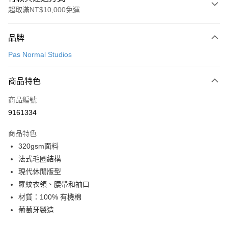
超取滿NT$10,000免運
付款方式
品牌
信用卡一次付款
Pas Normal Studios
超商取貨付款
商品特色
LINE Pay
商品編號
Apple Pay
9161334
Google Pay
商品特色
運送方式
320gsm面料
法式毛圈結構
全家店到店
現代休閒版型
每筆NT$80，滿NT$10,000(含以上)免運費
羅紋衣領、腰帶和袖口
付款後全家取貨
材質：100% 有機棉
每筆NT$80，滿NT$10,000(含以上)免運費
葡萄牙製造
7-11店到店