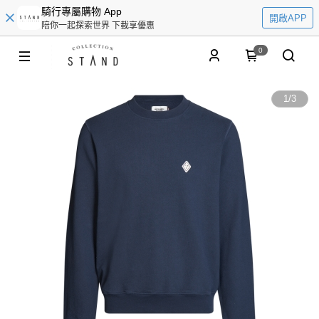
騎行專屬購物 App
開啟APP
陪你一起探索世界 下載享優惠
0
1
/
3