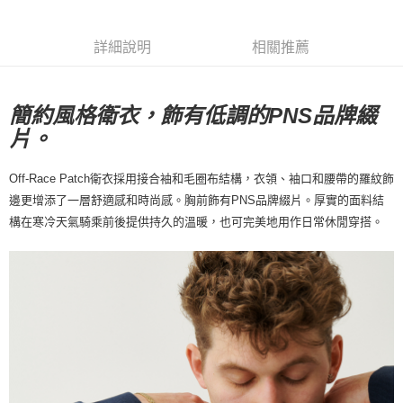
每筆NT$80，滿NT$10,000(含以上)免運費
詳細說明
相關推薦
付款後7-11取貨
每筆NT$80，滿NT$10,000(含以上)免運費
簡約風格衛衣，飾有低調的PNS品牌綴
宅配
。
片
每筆NT$130，滿NT$10,000(含以上)免運費
Off-Race Patch衛衣採用接合袖和毛圈布結構，衣領、袖口和腰帶的羅紋飾
邊更增添了一層舒適感和時尚感。胸前飾有PNS品牌綴片。厚實的面料結
構在寒冷天氣騎乘前後提供持久的溫暖，也可完美地用作日常休閒穿搭。