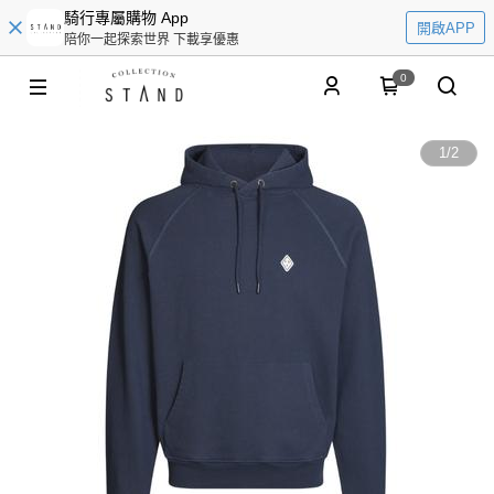
騎行專屬購物 App
開啟APP
陪你一起探索世界 下載享優惠
0
1
/
2