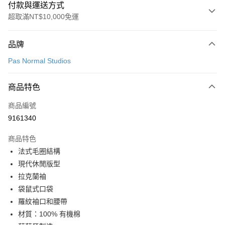
付款與運送方式
超取滿NT$10,000免運
付款方式
品牌
信用卡一次付款
Pas Normal Studios
超商取貨付款
商品特色
LINE Pay
商品編號
Apple Pay
9161340
Google Pay
商品特色
運送方式
法式毛圈結構
現代休閒版型
全家店到店
拉克蘭袖
每筆NT$80，滿NT$10,000(含以上)免運費
袋鼠式口袋
付款後全家取貨
羅紋袖口和腰帶
每筆NT$80，滿NT$10,000(含以上)免運費
材質：100% 有機棉