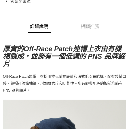
葡萄牙製造
7-11店到店
每筆NT$80，滿NT$10,000(含以上)免運費
付款後7-11取貨
詳細說明
相關推薦
每筆NT$80，滿NT$10,000(含以上)免運費
宅配
厚實的Off-Race Patch連帽上衣由有機
每筆NT$130，滿NT$10,000(含以上)免運費
棉製成，並飾有一個低調的 PNS 品牌綴
片
Off-Race Patch連帽上衣採用拉克蘭袖設計和法式毛圈布結構，配有袋鼠口
袋，兜帽可調節抽繩，增加舒適度和功能性。所有經典配色的胸前均飾有
PNS 品牌綴片。