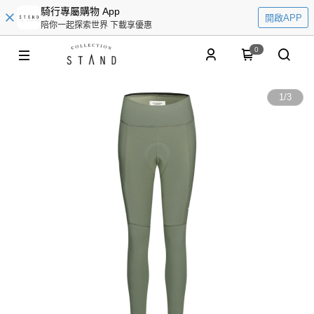
騎行專屬購物 App
開啟APP
陪你一起探索世界 下載享優惠
0
1
/
3