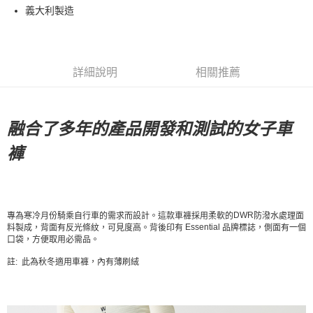
義大利製造
7-11店到店
每筆NT$80，滿NT$10,000(含以上)免運費
付款後7-11取貨
詳細說明
相關推薦
每筆NT$80，滿NT$10,000(含以上)免運費
宅配
每筆NT$130，滿NT$10,000(含以上)免運費
融合了多年的產品開發和測試的女子車
褲
DWR
專為寒冷月份騎乘自行車的需求而設計。這款車褲採用柔軟的
防潑水處理面
Essential
料製成，背面有反光條紋，可見度高。背後印有
品牌標誌，側面有一個
口袋，方便取用必需品。
註: 此為秋冬適用車褲，內有薄刷絨