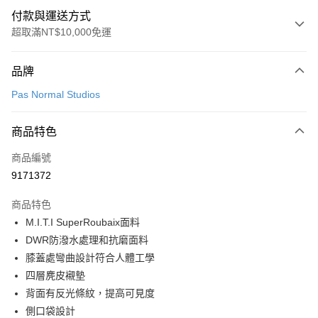
付款與運送方式
超取滿NT$10,000免運
付款方式
品牌
信用卡一次付款
Pas Normal Studios
超商取貨付款
商品特色
LINE Pay
商品編號
Apple Pay
9171372
Google Pay
商品特色
運送方式
M.I.T.I SuperRoubaix面料
DWR防潑水處理和抗磨面料
全家店到店
膝蓋處彎曲設計符合人體工學
每筆NT$80，滿NT$10,000(含以上)免運費
四層麂皮襯墊
付款後全家取貨
背面有反光條紋，提高可見度
每筆NT$80，滿NT$10,000(含以上)免運費
側口袋設計