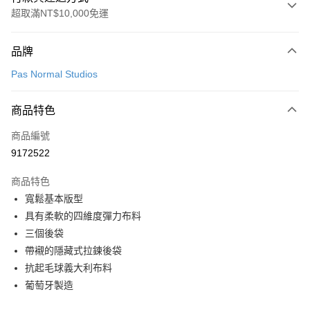
超取滿NT$10,000免運
付款方式
品牌
信用卡一次付款
Pas Normal Studios
超商取貨付款
商品特色
LINE Pay
商品編號
Apple Pay
9172522
Google Pay
商品特色
運送方式
寬鬆基本版型
具有柔軟的四維度彈力布料
全家店到店
三個後袋
每筆NT$80，滿NT$10,000(含以上)免運費
帶襯的隱藏式拉鍊後袋
付款後全家取貨
抗起毛球義大利布料
每筆NT$80，滿NT$10,000(含以上)免運費
葡萄牙製造
7-11店到店