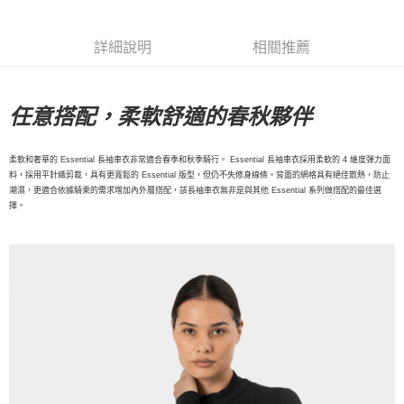
每筆NT$80，滿NT$10,000(含以上)免運費
詳細說明
相關推薦
付款後7-11取貨
每筆NT$80，滿NT$10,000(含以上)免運費
宅配
任意搭配，柔軟舒適的春秋夥伴
每筆NT$130，滿NT$10,000(含以上)免運費
柔軟和奢華的 Essential 長袖車衣非常適合春季和秋季騎行。 Essential 長袖車衣採用柔軟的 4 維度彈力面
料，採用平針織剪裁，具有更寬鬆的 Essential 版型，但仍不失修身線條。背面的網格具有絕佳散熱，防止
潮濕，更適合依據騎乘的需求增加內外層搭配，該長袖車衣無非是與其他 Essential 系列做搭配的最佳選
擇。