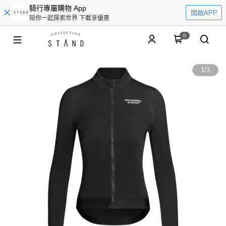
騎行專屬購物 App
開啟APP
陪你一起探索世界 下載享優惠
0
1
/
3