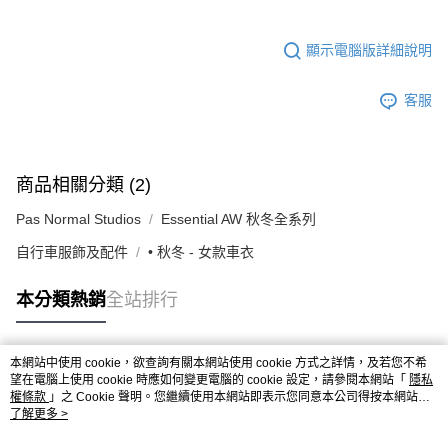
顯示電腦版詳細說明
客服
商品相關分類 (2)
Pas Normal Studios
Essential AW 秋冬全系列
自行車服飾及配件
• 秋冬 - 女款車衣
本分類熱銷
全站排行
本網站中使用 cookie，欲查詢有關本網站使用 cookie 方式之詳情，及若您不希
熱門標籤
望在電腦上使用 cookie 時應如何變更電腦的 cookie 設定，請參閱本網站「
隱私
權條款
」之 Cookie 聲明。您繼續使用本網站即表示您同意本公司得按本網站使
用條款之 Cookie 聲明使用 cookie。
了解更多 >