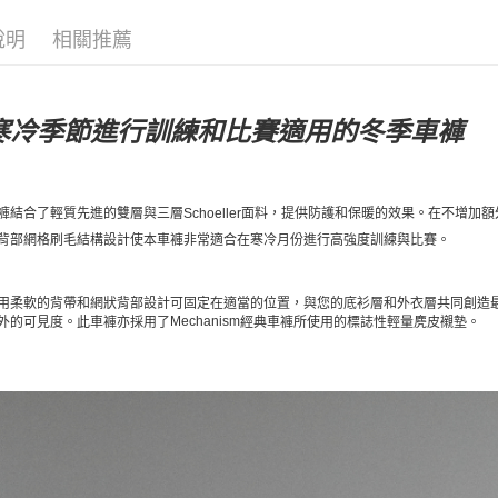
說明
相關推薦
寒冷季節進行訓練和比賽適用的冬季車褲
褲結合了輕質先進的雙層與三層
Schoeller
面料，提供防護和保暖的效果。在不增加額
背部網格刷毛結構設計使本車褲非常適合在寒冷月份進行高強度訓練與比賽。
用柔軟的背帶和網狀背部設計可固定在適當的位置，與您的底衫層和外衣層共同創造
Mechanism
外的可見度。此車褲亦採用了
經典車褲所使用的標誌性輕量麂皮襯墊。