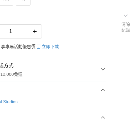
清除
紀錄
帳可享專屬活動優惠價
立即下載
送方式
10,000免運
次付款
l Studios
付款