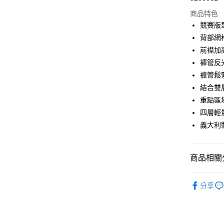
商品特色
Google Pa
競賽版
背部網
運送方式
前襟加
褲管反
全家店到
褲管鬆
每筆NT$8
結合雙層
付款後全
重點區
每筆NT$8
四層輕
義大利
7-11店到
每筆NT$8
商品相關分
付款後7-1
每筆NT$8
Pas Norma
分享
宅配
自行車服
每筆NT$1