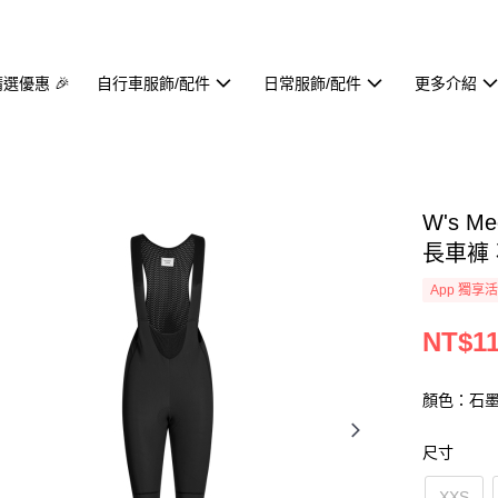
精選優惠 🎉
自行車服飾/配件
日常服飾/配件
更多介紹
W's Me
長車褲
App 獨享
NT$11
顏色：石
尺寸
XXS