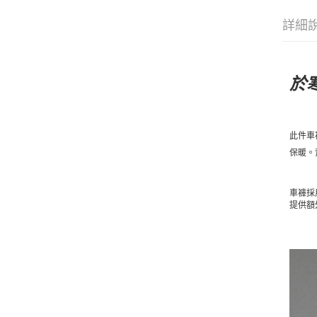
詳細
於
此件車
保暖。
車褲採
提供額