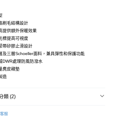
y
型
格刷毛結構設計
高提供額外保暖效果
光標提高可視度
店
緊帶矽膠止滑設計
0，滿NT$10,000(含以上)免運費
及三層Schoeller面料，兼具彈性和保護功能
家取貨
域DWR處理防風防潑水
0，滿NT$10,000(含以上)免運費
量麂皮襯墊
製造
店
0，滿NT$10,000(含以上)免運費
類 (2)
1取貨
0，滿NT$10,000(含以上)免運費
l Studios
Mechanism AW 秋冬全系列
客服
飾及配件
• 秋冬 - 女款車褲
30，滿NT$10,000(含以上)免運費