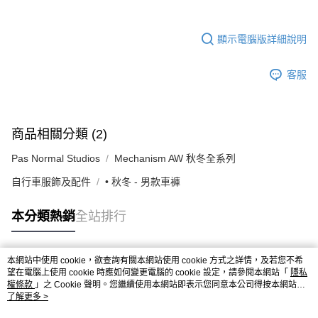
顯示電腦版詳細說明
客服
商品相關分類 (2)
Pas Normal Studios
Mechanism AW 秋冬全系列
自行車服飾及配件
• 秋冬 - 男款車褲
本分類熱銷
全站排行
本網站中使用 cookie，欲查詢有關本網站使用 cookie 方式之詳情，及若您不希
熱門標籤
望在電腦上使用 cookie 時應如何變更電腦的 cookie 設定，請參閱本網站「
隱私
權條款
」之 Cookie 聲明。您繼續使用本網站即表示您同意本公司得按本網站使
用條款之 Cookie 聲明使用 cookie。
了解更多 >