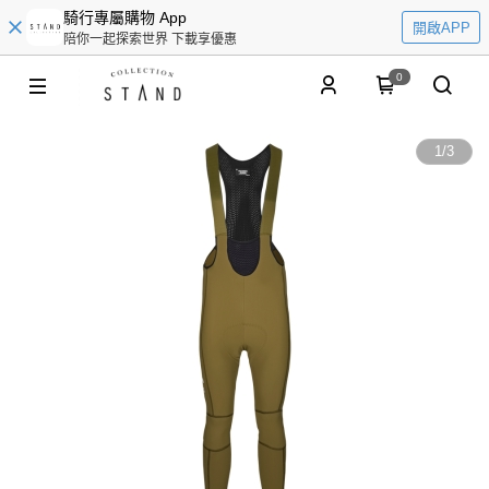
騎行專屬購物 App
開啟APP
陪你一起探索世界 下載享優惠
0
1
/
3