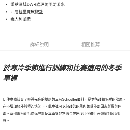
重點區域DWR處理防風防潑水
7-11店到店
四層輕量麂皮襯墊
每筆NT$80，滿NT$10,000(含以上)免運費
義大利製造
付款後7-11取貨
每筆NT$80，滿NT$10,000(含以上)免運費
宅配
詳細說明
相關推薦
每筆NT$130，滿NT$10,000(含以上)免運費
於寒冷季節進行訓練和比賽適用的冬季
車褲
此件車褲結合了輕質先進的雙層與三層
Schoeller
面料，提供防護和保暖的效果。
在不增加額外體積的情況下，此車褲可以保護您的肌肉免受外部因素影響與保
暖。背部網格刷毛結構設計使本車褲非常適合在寒冷月份進行高強度訓練與比
賽。