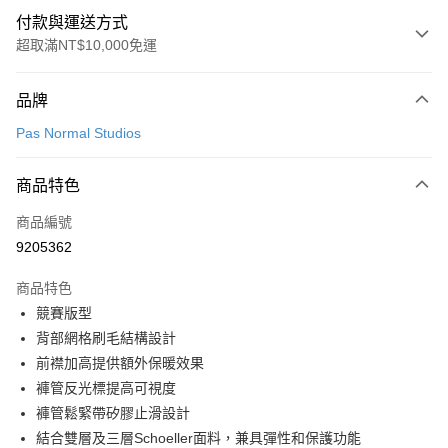
付款與運送方式
超取滿NT$10,000免運
付款方式
品牌
信用卡一次付款
Pas Normal Studios
超商取貨付款
商品特色
LINE Pay
商品編號
Apple Pay
9205362
Google Pay
商品特色
運送方式
競賽版型
背部網格刷毛結構設計
全家店到店
前襟加高提供額外保暖效果
每筆NT$80，滿NT$10,000(含以上)免運費
褲管反光標提高可視度
付款後全家取貨
褲管鬆緊帶矽膠止滑設計
每筆NT$80，滿NT$10,000(含以上)免運費
結合雙層及三層Schoeller面料，兼具彈性和保護功能