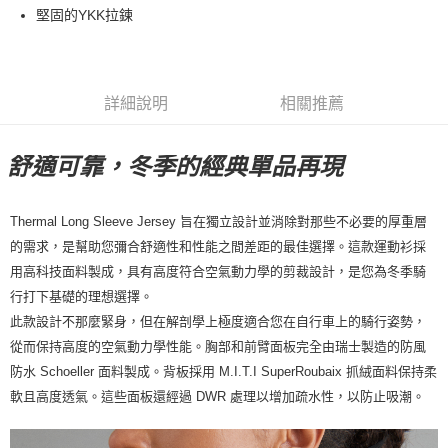
堅固的YKK拉鍊
7-11店到店
每筆NT$80，滿NT$10,000(含以上)免運費
付款後7-11取貨
詳細說明
相關推薦
每筆NT$80，滿NT$10,000(含以上)免運費
宅配
舒適可靠，冬季的經典單品再現
每筆NT$130，滿NT$10,000(含以上)免運費
Thermal Long Sleeve
Jersey 旨在獨立設計並消除對那些不必要的厚重層
的需求，是幫助您彌合舒適性和性能之間差距的最佳選擇。這款運動衫採
用高科技面料製成，具有高度符合空氣動力學的剪裁設計，是您為冬季騎
行打下基礎的理想選擇。
此款設計不那麼緊身，但在解剖學上極度適合您在自行車上的騎行姿勢，
從而保持高度的空氣動力學性能。胸部和前臂面板完全由瑞士製造的防風
防水 Schoeller 面料製成。背板採用 M.I.T.I SuperRoubaix 抓絨面料保持柔
軟且高度透氣。這些面板還經過 DWR 處理以增加疏水性，以防止吸潮。