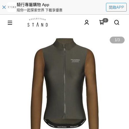
騎行專屬購物 App
開啟APP
陪你一起探索世界 下載享優惠
0
1
/
3