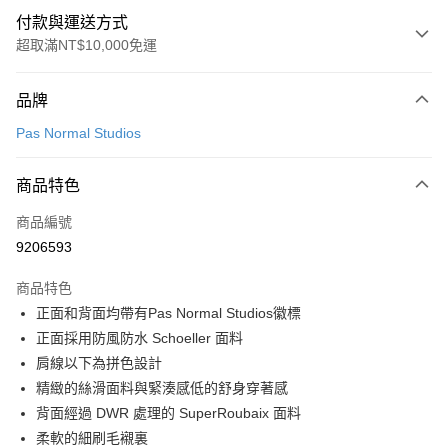
付款與運送方式
超取滿NT$10,000免運
付款方式
品牌
信用卡一次付款
Pas Normal Studios
超商取貨付款
商品特色
LINE Pay
商品編號
Apple Pay
9206593
Google Pay
商品特色
運送方式
正面和背面均帶有Pas Normal Studios徽標
正面採用防風防水 Schoeller 面料
全家店到店
肩線以下為拼色設計
每筆NT$80，滿NT$10,000(含以上)免運費
精緻的絲滑面料與緊湊感低的舒身穿著感
付款後全家取貨
背面經過 DWR 處理的 SuperRoubaix 面料
每筆NT$80，滿NT$10,000(含以上)免運費
柔軟的細刷毛襯裏