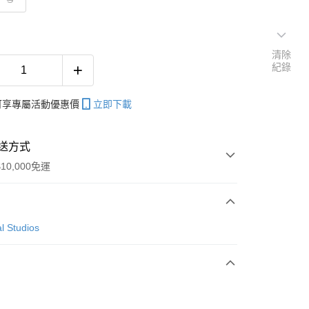
清除
紀錄
帳可享專屬活動優惠價
立即下載
送方式
10,000免運
次付款
l Studios
付款