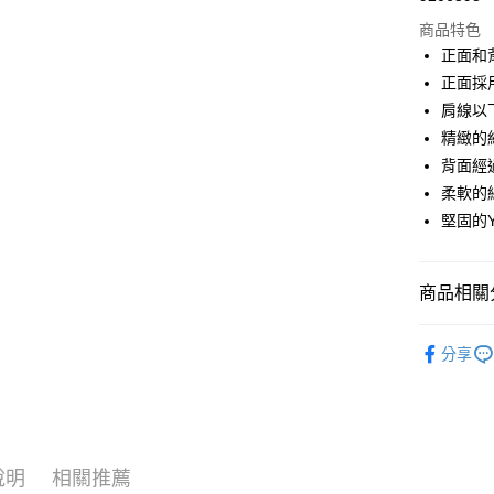
商品特色
Google Pa
正面和背面
正面採用
運送方式
肩線以
精緻的
全家店到
背面經過 
每筆NT$8
柔軟的
付款後全
堅固的
每筆NT$8
7-11店到
商品相關分
每筆NT$8
Pas Norma
分享
付款後7-1
自行車服
每筆NT$8
宅配
每筆NT$1
說明
相關推薦