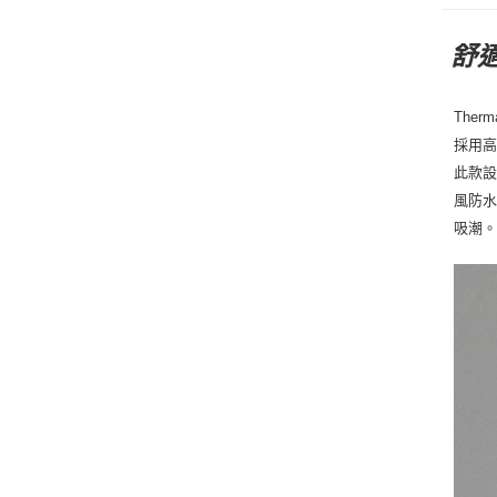
舒
Therma
採用
此款
風防水
吸潮