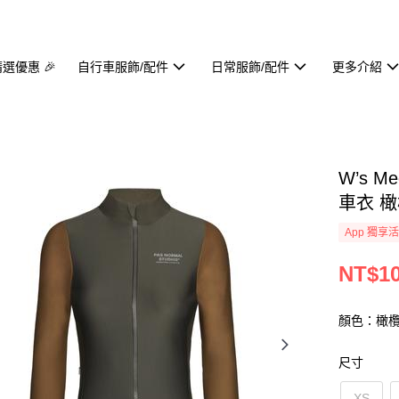
精選優惠 🎉
自行車服飾/配件
日常服飾/配件
更多介紹
W’s Me
車衣 
App 獨享
NT$10
顏色：橄欖
尺寸
XS