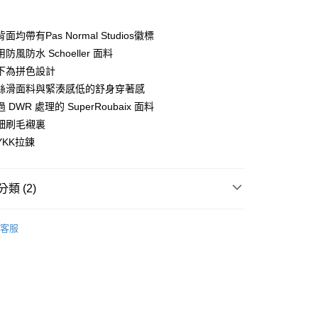
y
均帶有Pas Normal Studios徽標
防風防水 Schoeller 面料
下為拼色設計
絲滑面料與緊湊感低的舒身穿著感
店
DWR 處理的 SuperRoubaix 面料
0，滿NT$10,000(含以上)免運費
細刷毛襯裏
家取貨
YKK拉鍊
0，滿NT$10,000(含以上)免運費
店
類 (2)
0，滿NT$10,000(含以上)免運費
l Studios
Mechanism AW 秋冬全系列
客服
1取貨
飾及配件
• 秋冬 - 女款車衣
0，滿NT$10,000(含以上)免運費
30，滿NT$10,000(含以上)免運費