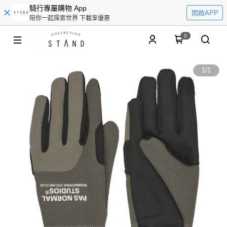
騎行專屬購物 App
開啟APP
陪你一起探索世界 下載享優惠
0
1
/
1