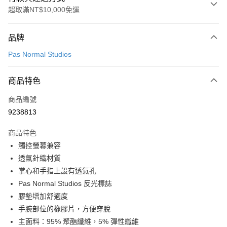
超取滿NT$10,000免運
付款方式
品牌
信用卡一次付款
Pas Normal Studios
超商取貨付款
商品特色
LINE Pay
商品編號
Apple Pay
9238813
Google Pay
商品特色
運送方式
觸控螢幕兼容
透氣針織材質
全家店到店
掌心和手指上設有透氣孔
每筆NT$80，滿NT$10,000(含以上)免運費
Pas Normal Studios 反光標誌
付款後全家取貨
膠墊增加舒適度
每筆NT$80，滿NT$10,000(含以上)免運費
手腕部位的橡膠片，方便穿脫
主面料：95% 聚酯纖維，5% 彈性纖維
7-11店到店