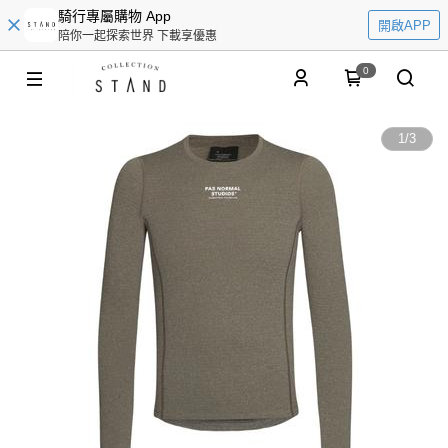
騎行專屬購物 App
開啟APP
陪你一起探索世界 下載享優惠
0
1
/
3