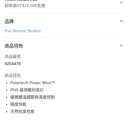
超取滿NT$10,000免運
付款方式
品牌
信用卡一次付款
Pas Normal Studios
超商取貨付款
商品特色
LINE Pay
商品編號
Apple Pay
9254478
Google Pay
商品特色
運送方式
Polartec® Power Wool™
PNS 最保暖的底衫
全家店到店
優異體溫調節與濕度控制
每筆NT$80，滿NT$10,000(含以上)免運費
極度快乾
付款後全家取貨
天然抗臭性能
每筆NT$80，滿NT$10,000(含以上)免運費
7-11店到店