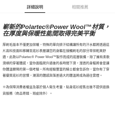
每筆NT$80，滿NT$10,000(含以上)免運費
詳細說明
相關推薦
付款後7-11取貨
每筆NT$80，滿NT$10,000(含以上)免運費
嶄新的Polartec®Power Wool™材質，
宅配
在厚度與保暖性能間取得完美平衡
每筆NT$130，滿NT$10,000(含以上)免運費
厚刷毛版本不僅更加保暖，特殊的單向排汗結構讓所有的汗水都將透過這
片高科技面料移轉至底衫表層讓您的身軀在接觸刷毛的部分常保乾爽舒
適。此款以Polartec® Power Wool™製作而成的底層裝備，除了擁有柔軟
滑順的穿著體感，當你面臨爬升過後的長時間下滑，溼透的身驅將會是讓
你體溫驟降的第一個考驗。所有經驗豐富的騎士都會告訴你，當你有了穿
著優質底衫的習慣，潮濕的體感與落差過大的體溫將成為過往雲煙。
※為保障消費者權益及基於個人衛生考量，貼身底衫經售出後不提供退換
貨服務（商品寄錯、瑕疵除外）。